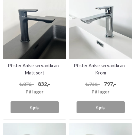
Pfister Anise servantkran -
Pfister Anise servantkran -
Matt sort
Krom
832,-
797,-
1.876,-
1.761,-
På lager
På lager
Kjøp
Kjøp