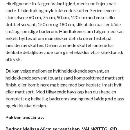
eikelignende trefargen Valnøttglød, med rene linjer, matt
sorte T-håndtak og myk-lukkende skuffer. Serien leveres i
størrelsene 60 cm, 75 cm, 90 cm, 120 cm med enkel eller
dobbel servant, 150 cm og 180 cm, slik at den passer både
små og romslige baderom. Håndtakene som følger med kan
enkelt byttes ut om man ønsker det, da de er festet på
innsiden av skuffen. De innrammede skuffefrontene har
delikate detaljlister, noe som gir et eksklusivt, arkitektonisk
uttrykk.
Du kan velge mellom en hvit heldekkende servant, en
heldekkende servant i quartz sand kompositt med matt sort
finish, eller kombinere møblene med benkeplate i matt hvit
eller matt sort. Med tilhørende høyskap kan du skape en
komplett og helhetlig baderomsløsning med både god plass
og eksklusivt design.
Pakken består av:
Badnor Melissa 60cm servantskap, VALNØTTGLØD,