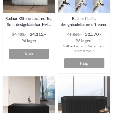
Badnor KStone Locarno Top
Badnor Cecilia
Solid designbadekar, HVI...
designbadekar m/luft-vann-
massasje ...
24.115,-
30.570,-
34.428,-
41.866,-
På lager
På lager i
Matt sort armatur, Gull armatur,
Krom armatur
Kjøp
Kjøp