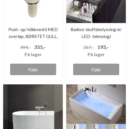
Push- up/ klikkventil MED
Badnor skuffebelysning m/
overløp, BØRSTET GULL,
LED- teknologi
R...
355,-
193,-
494,-
267,-
På lager
På lager
Kjøp
Kjøp