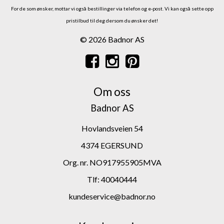
For de som ønsker, mottar vi også bestillinger via telefon og e-post.
Vi kan også sette opp
pristilbud til deg dersom du ønsker det!
© 2026 Badnor AS
Om oss
Badnor AS
Hovlandsveien 54
4374 EGERSUND
Org. nr. NO917955905MVA
Tlf:
40040444
kundeservice@badnor.no