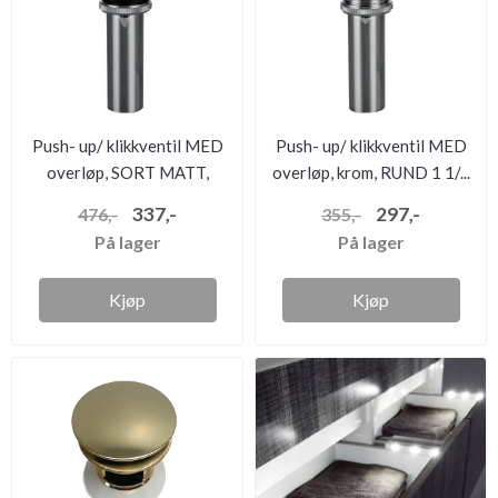
Push- up/ klikkventil MED
Push- up/ klikkventil MED
overløp, SORT MATT,
overløp, krom, RUND 1 1/...
RUND...
337,-
297,-
476,-
355,-
På lager
På lager
Kjøp
Kjøp