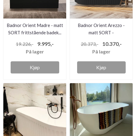
Badnor Orient Madre - matt
Badnor Orient Arezzo -
SORT frittstående badek...
matt SORT -
frittståendebad...
9.995,-
10.370,-
19.226,-
20.373,-
På lager
På lager
Kjøp
Kjøp