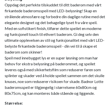
Oppdag det perfekte tilskuddet til ditt baderom med vårt
firkantede baderomsspeil med LED-belysning! Skap en
strålende atmosfære og forbedre din daglige rutine med det
elegante designet og det behagelige lyset fra våre speil.
Med en sofistikert finish, tilfører dette speilet en moderne
og funksjonell touch til ethvert baderom. Gi deg selv den
ultimate opplevelsen av stil og funksjonalitet med vårt LED-
belyste firkantede baderomsspeil - din vei til å skape et
baderom som skinner!
Speil med innebygget lys er en super løsning om man har
behov for ekstra belysning på baderommet, og speilet
leveres også med sikkerhetsfilm som reduserer faren som
splinter og skader ved å holde speilet sammen om det skulle
knuses, noe som reduserer risikoen for skade. Badnor Lotte
baderomsspeil er tilgjengelig i størrelsene 60x80cm og
80x75cm, og kan monteres både stående og liggende.
Størrelse: