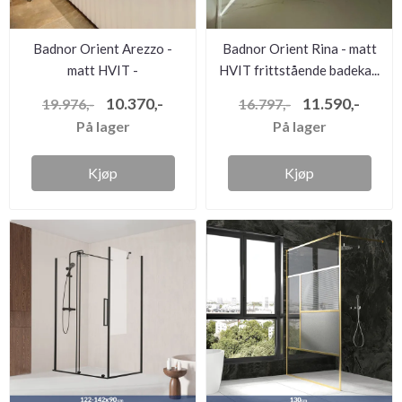
Badnor Orient Arezzo -
Badnor Orient Rina - matt
matt HVIT -
HVIT frittstående badeka...
frittståendebad...
10.370,-
11.590,-
19.976,-
16.797,-
På lager
På lager
Kjøp
Kjøp