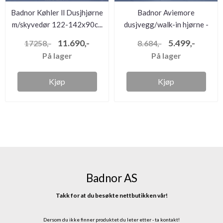
Badnor Køhler ll Dusjhjørne
Badnor Aviemore
m/skyvedør 122-142x90c...
dusjvegg/walk-in hjørne -
130cm -...
11.690,-
5.499,-
17258,-
8.684,-
På lager
På lager
Kjøp
Kjøp
Badnor AS
Takk for at du besøkte nettbutikken vår!
Dersom du ikke finner produktet du leter etter - ta kontakt!