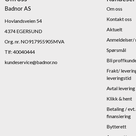
Badnor AS
Om oss
Kontakt oss
Hovlandsveien 54
Aktuelt
4374 EGERSUND
Anmeldelser/ 
Org. nr. NO917955905MVA
Spørsmål
Tlf:
40040444
Bli proffkund
kundeservice@badnor.no
Frakt/ leverin
leveringstid
Avtal levering
Klikk & hent
Betaling / evt
finansiering
Bytterett