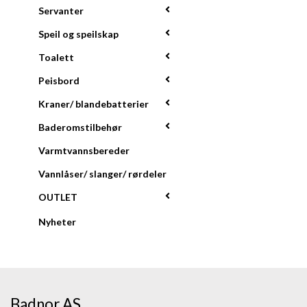
Servanter
Speil og speilskap
Toalett
Peisbord
Kraner/ blandebatterier
Baderomstilbehør
Varmtvannsbereder
Vannlåser/ slanger/ rørdeler
OUTLET
Nyheter
Badnor AS