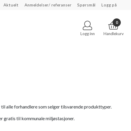
Aktuelt
Anmeldelser/ referanser
Spørsmål
Logg på
0
Logg inn
Handlekurv
til alle forhandlere som selger tilsvarende produkttyper.
r gratis til kommunale miljøstasjoner.