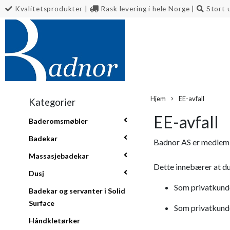
Kvalitetsprodukter
|
Rask levering i hele Norge
|
Stort 
Hjem
EE-avfall
Kategorier
EE-avfall
Baderomsmøbler
Badekar
Badnor AS er medlem 
Massasjebadekar
Dette innebærer at du
Dusj
Som privatkunde 
Badekar og servanter i Solid
Surface
Som privatkunde 
Håndkletørker