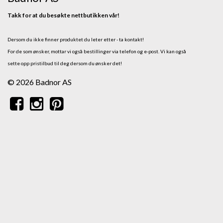
Takk for at du besøkte nettbutikken vår!
Dersom du ikke finner produktet du leter etter - ta kontakt!
For de som ønsker, mottar vi også bestillinger via telefon og e-post.
Vi kan også
sette opp pristilbud til deg dersom du ønsker det!
© 2026 Badnor AS