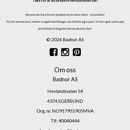
Takk for at du besøkte nettbutikken vår!
Dersom du ikke finner produktet du leter etter - ta kontakt!
For de som ønsker, mottar vi også bestillinger via telefon og e-post.
Vi kan også sette opp
pristilbud til deg dersom du ønsker det!
© 2026 Badnor AS
Om oss
Badnor AS
Hovlandsveien 54
4374 EGERSUND
Org. nr. NO917955905MVA
Tlf:
40040444