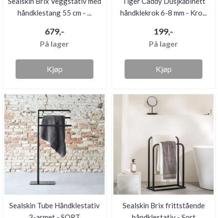
Sealskin Brix Veggstativ med
Tiger Caddy Dusjkabinett
håndklestang 55 cm - ...
håndklekrok 6-8 mm - Kro...
679,-
199,-
På lager
På lager
Kjøp
Kjøp
Sealskin Tube Håndklestativ
Sealskin Brix frittstående
3-armet - SORT
håndklestativ - Sort