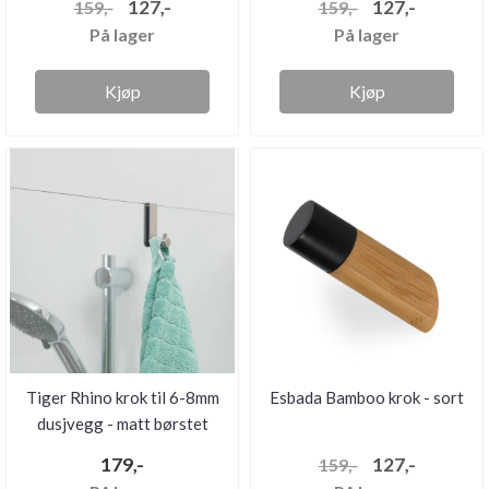
127,-
127,-
159,-
159,-
På lager
På lager
Kjøp
Kjøp
Tiger Rhino krok til 6-8mm
Esbada Bamboo krok - sort
dusjvegg - matt børstet
179,-
127,-
159,-