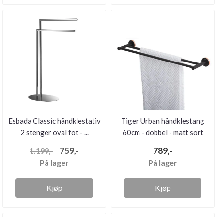
Esbada Classic håndklestativ
Tiger Urban håndklestang
2 stenger oval fot - ...
60cm - dobbel - matt sort
759,-
789,-
1.199,-
På lager
På lager
Kjøp
Kjøp