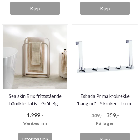
Kjøp
Kjøp
Sealskin Brix frittstående
Esbada Prima krokrekke
håndklestativ - Gråbeig...
"hang on" - 5 kroker - krom...
1.299,-
359,-
449,-
Ventes inn
På lager
Informasjon
Kjøp