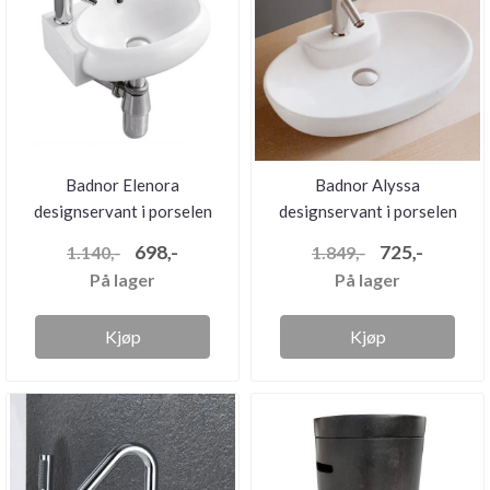
Badnor Elenora
Badnor Alyssa
designservant i porselen
designservant i porselen
(venstre)
698,-
725,-
1.140,-
1.849,-
På lager
På lager
Kjøp
Kjøp