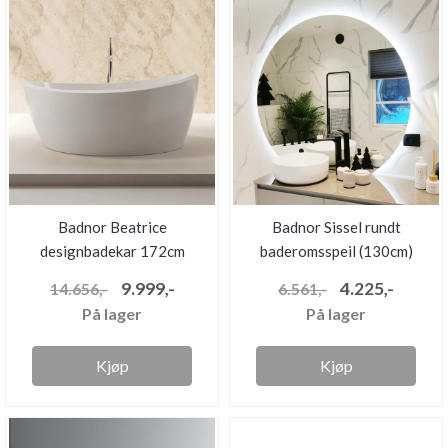
Badnor Beatrice
Badnor Sissel rundt
designbadekar 172cm
baderomsspeil (130cm)
m/LED-be...
9.999,-
4.225,-
14.656,-
6.561,-
På lager
På lager
Kjøp
Kjøp