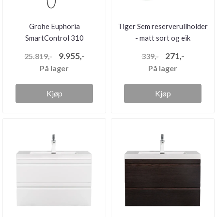
Grohe Euphoria
Tiger Sem reserverullholder
SmartControl 310
- matt sort og eik
takdusjpakke - MAT...
9.955,-
271,-
25.819,-
339,-
På lager
På lager
Kjøp
Kjøp