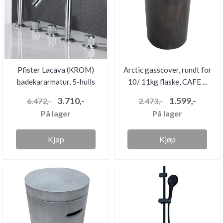
Pfister Lacava (KROM)
Arctic gasscover, rundt for
badekararmatur, 5-hulls
10/ 11kg flaske, CAFE ...
3.710,-
1.599,-
6.472,-
2.473,-
På lager
På lager
Kjøp
Kjøp