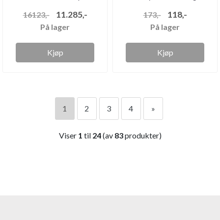
servant
11.285,-
118,-
16123,-
173,-
På lager
På lager
Kjøp
Kjøp
1
2
3
4
»
Viser
1
til
24
(av
83
produkter)