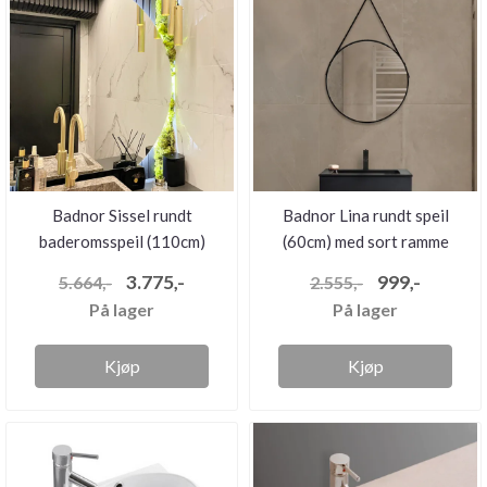
Badnor Sissel rundt
Badnor Lina rundt speil
baderomsspeil (110cm)
(60cm) med sort ramme
m/LED-be...
3.775,-
999,-
5.664,-
2.555,-
På lager
På lager
Kjøp
Kjøp