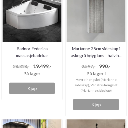
Badnor Federica
Marianne 35cm sideskap i
massasjebadekar
askegrå høyglans - halv h...
140x140cm
19.499,-
990,-
28.318,-
2.597,-
På lager
På lager i
Høyre-hengslet (Marianne
sideskap), Venstre-hengslet
Kjøp
(Marianne sideskap)
Kjøp