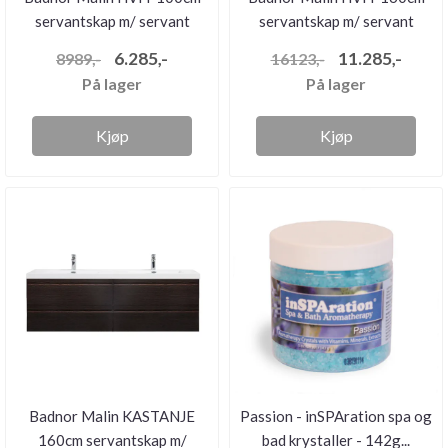
servantskap m/ servant
servantskap m/ servant
6.285,-
11.285,-
8989,-
16123,-
På lager
På lager
Kjøp
Kjøp
Badnor Malin KASTANJE
Passion - inSPAration spa og
160cm servantskap m/
bad krystaller - 142g...