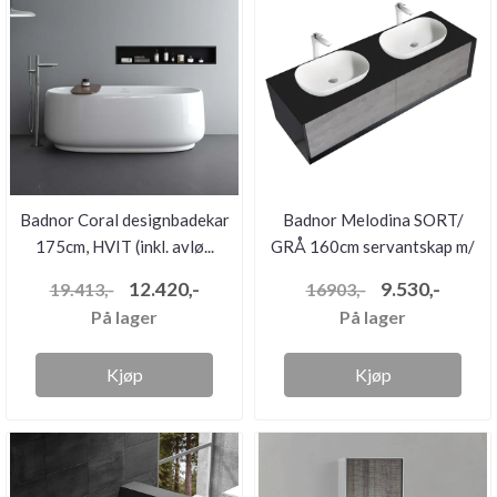
Badnor Coral designbadekar
Badnor Melodina SORT/
175cm, HVIT (inkl. avlø...
GRÅ 160cm servantskap m/
bol...
12.420,-
9.530,-
19.413,-
16903,-
På lager
På lager
Kjøp
Kjøp