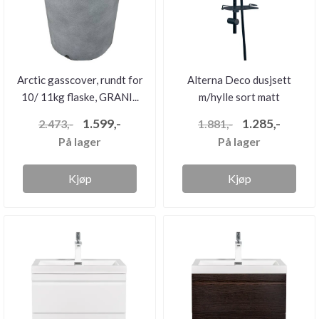
Arctic gasscover, rundt for
Alterna Deco dusjsett
10/ 11kg flaske, GRANI...
m/hylle sort matt
1.599,-
1.285,-
2.473,-
1.881,-
På lager
På lager
Kjøp
Kjøp