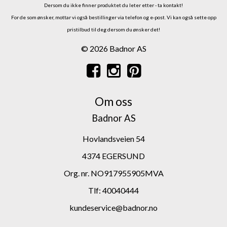
Dersom du ikke finner produktet du leter etter - ta kontakt!
For de som ønsker, mottar vi også bestillinger via telefon og e-post.
Vi kan også sette opp
pristilbud til deg dersom du ønsker det!
© 2026 Badnor AS
Om oss
Badnor AS
Hovlandsveien 54
4374 EGERSUND
Org. nr. NO917955905MVA
Tlf:
40040444
kundeservice@badnor.no