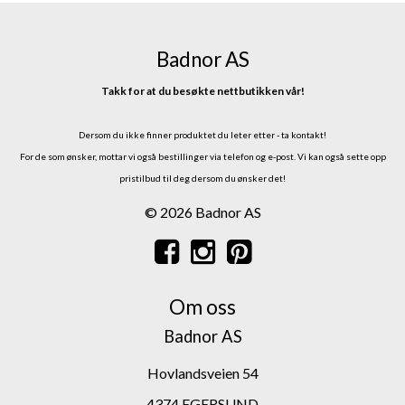
Badnor AS
Takk for at du besøkte nettbutikken vår!
Dersom du ikke finner produktet du leter etter - ta kontakt!
For de som ønsker, mottar vi også bestillinger via telefon og e-post.
Vi kan også sette opp
pristilbud til deg dersom du ønsker det!
© 2026 Badnor AS
Om oss
Badnor AS
Hovlandsveien 54
4374 EGERSUND