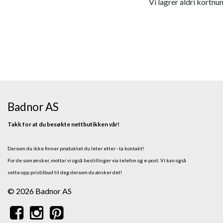
Vi lagrer aldri kortnu
Badnor AS
Takk for at du besøkte nettbutikken vår!
Dersom du ikke finner produktet du leter etter - ta kontakt!
For de som ønsker, mottar vi også bestillinger via telefon og e-post.
Vi kan også
sette opp pristilbud til deg dersom du ønsker det!
© 2026 Badnor AS