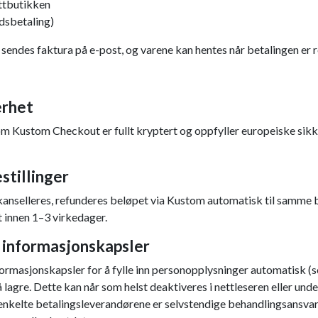
ttbutikken
dsbetaling)
sendes faktura på e-post, og varene kan hentes når betalingen er r
erhet
om Kustom Checkout er fullt kryptert og oppfyller europeiske si
stillinger
kanselleres, refunderes beløpet via Kustom automatisk til samme
 innen 1–3 virkedager.
 informasjonskapsler
rmasjonskapsler for å fylle inn personopplysninger automatisk (
 å lagre. Dette kan når som helst deaktiveres i nettleseren eller un
enkelte betalingsleverandørene er selvstendige behandlingsansvarli