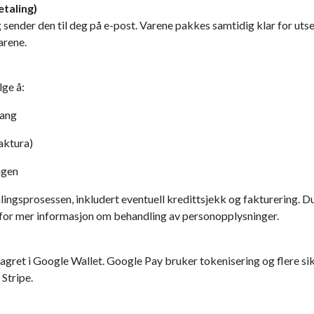
taling)
 sender den til deg på e-post. Varene pakkes samtidig klar for utsen
arene.
ge å:
gang
aktura)
ngen
ingsprosessen, inkludert eventuell kredittsjekk og fakturering. Du be
for mer informasjon om behandling av personopplysninger.
agret i Google Wallet. Google Pay bruker tokenisering og flere sik
Stripe.