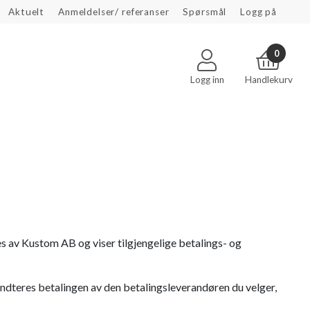
Aktuelt
Anmeldelser/ referanser
Spørsmål
Logg på
0
Logg inn
Handlekurv
 av Kustom AB og viser tilgjengelige betalings- og
åndteres betalingen av den betalingsleverandøren du velger,