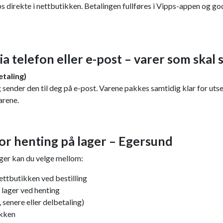
s direkte i nettbutikken. Betalingen fullføres i Vipps-appen og g
via telefon eller e-post – varer som skal
taling)
 sender den til deg på e-post. Varene pakkes samtidig klar for utsen
arene.
for henting på lager – Egersund
ager kan du velge mellom:
ettbutikken ved bestilling
 lager ved henting
, senere eller delbetaling)
ikken