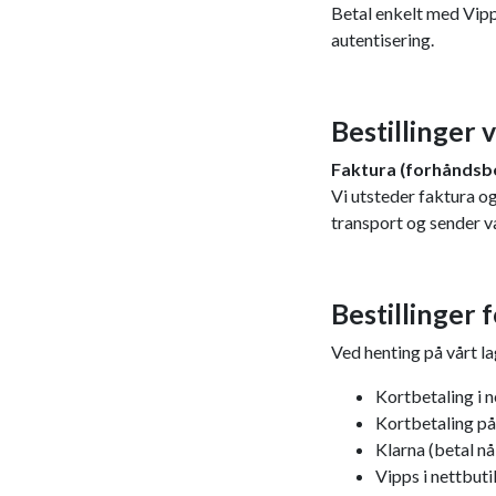
Betal enkelt med Vipp
autentisering.
Bestillinger 
Faktura (forhåndsbe
Vi utsteder faktura og
transport og sender v
Bestillinger 
Ved henting på vårt l
Kortbetaling i n
Kortbetaling på
Klarna (betal nå
Vipps i nettbut