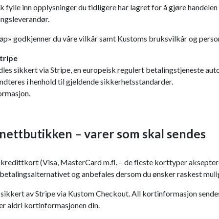
fylle inn opplysninger du tidligere har lagret for å gjøre handelen
ingsleverandør.
jøp» godkjenner du våre vilkår samt Kustoms bruksvilkår og pers
Stripe
les sikkert via Stripe, en europeisk regulert betalingstjeneste aut
ndteres i henhold til gjeldende sikkerhetsstandarder.
formasjon.
i nettbutikken – varer som skal sendes
kredittkort (Visa, MasterCard m.fl. – de fleste korttyper aksepter
 betalingsalternativet og anbefales dersom du ønsker raskest mulig
sikkert av Stripe via Kustom Checkout. All kortinformasjon sendes
r aldri kortinformasjonen din.