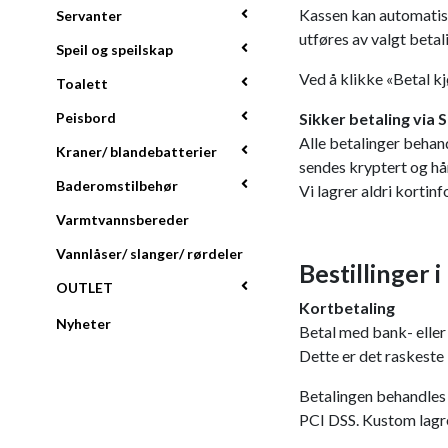
Kassen kan automatisk 
Servanter
utføres av valgt betal
Speil og speilskap
Ved å klikke «Betal k
Toalett
Peisbord
Sikker betaling via 
Alle betalinger behand
Kraner/ blandebatterier
sendes kryptert og hå
Baderomstilbehør
Vi lagrer aldri kortin
Varmtvannsbereder
Vannlåser/ slanger/ rørdeler
Bestillinger 
OUTLET
Kortbetaling
Nyheter
Betal med bank- eller 
Dette er det raskeste
Betalingen behandles 
PCI DSS. Kustom lagre