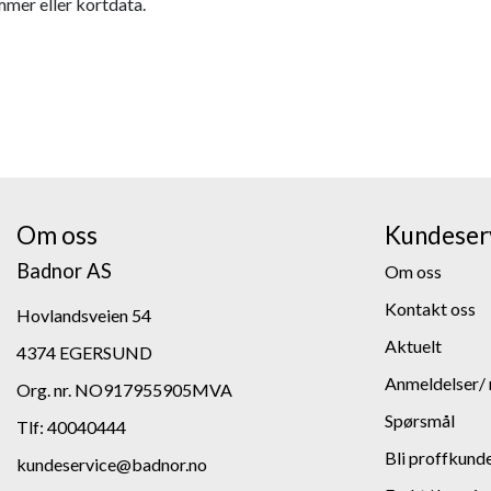
mmer eller kortdata.
Om oss
Kundeser
Badnor AS
Om oss
Kontakt oss
Hovlandsveien 54
Aktuelt
4374 EGERSUND
Anmeldelser/ 
Org. nr. NO917955905MVA
Spørsmål
Tlf:
40040444
Bli proffkund
kundeservice@badnor.no