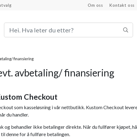
utvalg
Om oss
Kontakt oss
Bli proffkunde
etaling/ finansiering
evt. avbetaling/ finansiering
 Kustom Checkout
kout som kasseløsning i vår nettbutikk. Kustom Checkout leveres
når du handler.
k og behandler ikke betalinger direkte. Når du fullfører kjøpet, h
til denne for å fullføre betalingen.