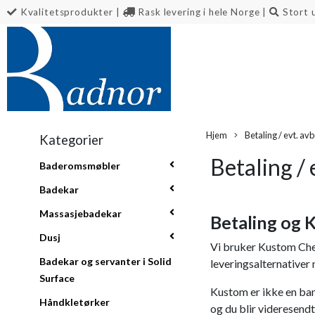
Kvalitetsprodukter
|
Rask levering i hele Norge
|
Stort 
Hjem
Betaling / evt. avb
Kategorier
Betaling / 
Baderomsmøbler
Badekar
Massasjebadekar
Betaling og
Dusj
Vi bruker Kustom Chec
Badekar og servanter i Solid
leveringsalternativer 
Surface
Kustom er ikke en ban
Håndkletørker
og du blir videresendt 