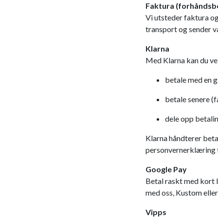
Faktura (forhåndsbe
Vi utsteder faktura og
transport og sender v
Klarna
Med Klarna kan du vel
betale med en 
betale senere (f
dele opp betali
Klarna håndterer betal
personvernerklæring 
Google Pay
Betal raskt med kort l
med oss, Kustom eller 
Vipps