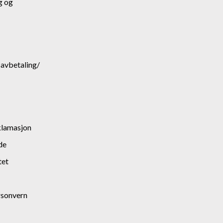
g og
. avbetaling/
klamasjon
de
tet
rsonvern