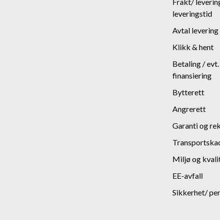
Frakt/ leverin
leveringstid
Avtal levering
Klikk & hent
Betaling / evt
finansiering
Bytterett
Angrerett
Garanti og re
Transportska
Miljø og kvali
EE-avfall
Sikkerhet/ pe