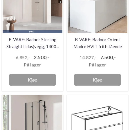
B-VARE: Badnor Sterling
B-VARE: Badnor Orient
Straight ll dusjvegg, 1400...
Madre HVIT frittstående
desi...
2.500,-
7.500,-
6.852,-
14.827,-
På lager
På lager
Kjøp
Kjøp