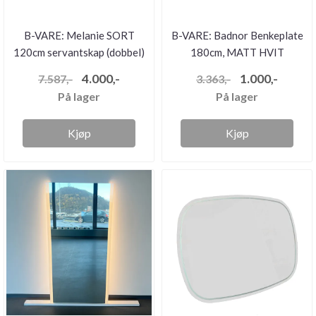
B-VARE: Melanie SORT
B-VARE: Badnor Benkeplate
120cm servantskap (dobbel)
180cm, MATT HVIT
- ...
4.000,-
1.000,-
7.587,-
3.363,-
På lager
På lager
Kjøp
Kjøp