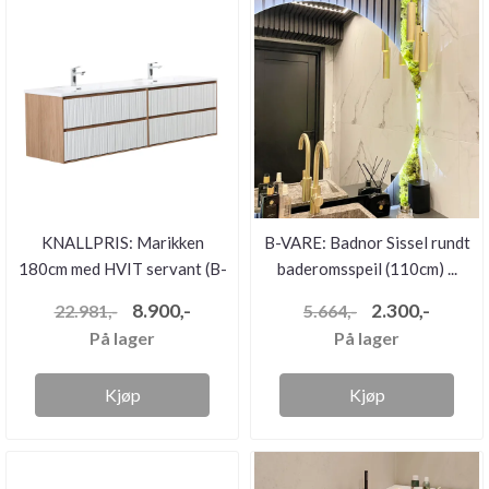
KNALLPRIS: Marikken
B-VARE: Badnor Sissel rundt
180cm med HVIT servant (B-
baderomsspeil (110cm) ...
VARE...
8.900,-
2.300,-
22.981,-
5.664,-
På lager
På lager
Kjøp
Kjøp