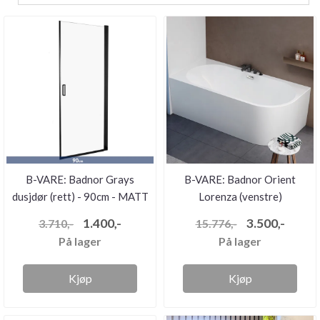
B-VARE: Badnor Grays
B-VARE: Badnor Orient
dusjdør (rett) - 90cm - MATT
Lorenza (venstre)
...
designbade...
1.400,-
3.500,-
3.710,-
15.776,-
På lager
På lager
Kjøp
Kjøp