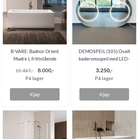
B-VARE: Badnor Orient
DEMOSPEIL (105) Ovalt
Madre L frittstående
baderomsspeil med LED-
badekar
belysn...
8.000,-
3.250,-
15.467,-
På lager
På lager
Kjøp
Kjøp