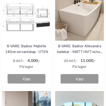
B-VARE: Badnor Mabelle
B-VARE: Badnor Allesandra
140cm servantskap - UTEN
badekar - MATT HVIT m/so...
se...
4.000,-
11.000,-
8.667,-
20.667,-
På lager
På lager
Kjøp
Kjøp