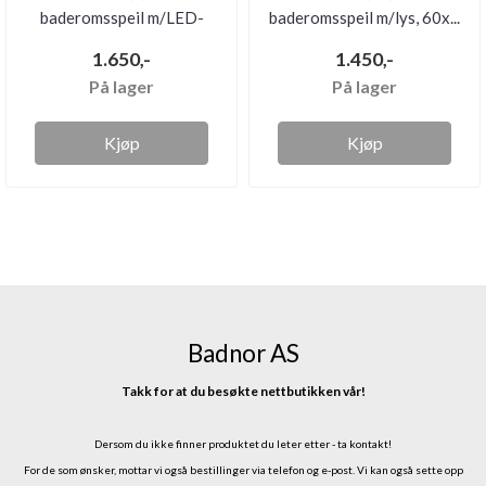
baderomsspeil m/LED-
baderomsspeil m/lys, 60x...
belys...
1.650,-
1.450,-
På lager
På lager
Kjøp
Kjøp
Badnor AS
Takk for at du besøkte nettbutikken vår!
Dersom du ikke finner produktet du leter etter - ta kontakt!
For de som ønsker, mottar vi også bestillinger via telefon og e-post.
Vi kan også sette opp