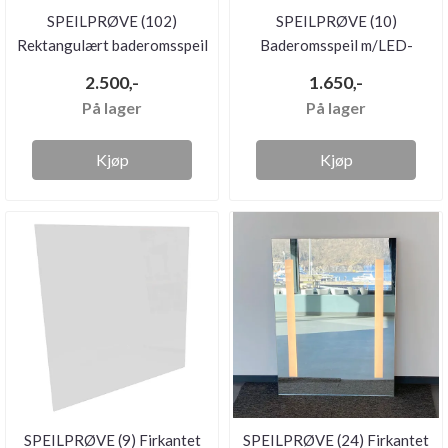
SPEILPRØVE (102)
SPEILPRØVE (10)
Rektangulært baderomsspeil
Baderomsspeil m/LED-
m/LED-...
belysning, 60x...
2.500,-
1.650,-
På lager
På lager
Kjøp
Kjøp
SPEILPRØVE (9) Firkantet
SPEILPRØVE (24) Firkantet