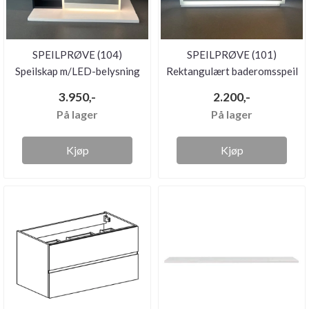
SPEILPRØVE (104)
SPEILPRØVE (101)
Speilskap m/LED-belysning
Rektangulært baderomsspeil
og åpen...
m/LED-...
3.950,-
2.200,-
På lager
På lager
Kjøp
Kjøp