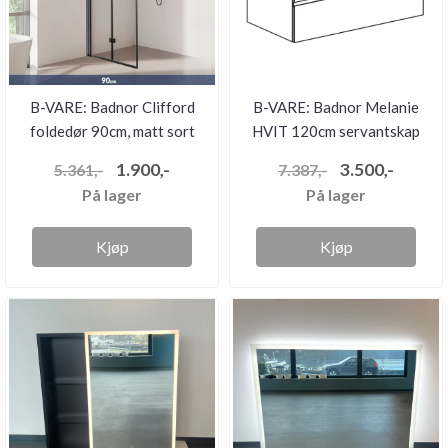
B-VARE: Badnor Clifford
B-VARE: Badnor Melanie
foldedør 90cm, matt sort
HVIT 120cm servantskap
(enk...
1.900,-
3.500,-
5.361,-
7.387,-
På lager
På lager
Kjøp
Kjøp