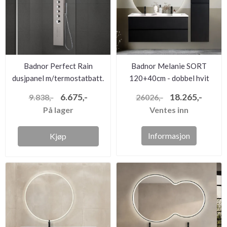
Badnor Perfect Rain
Badnor Melanie SORT
dusjpanel m/termostatbatt.
120+40cm - dobbel hvit
BØR...
servant...
6.675,-
18.265,-
9.838,-
26026,-
På lager
Ventes inn
Informasjon
Kjøp