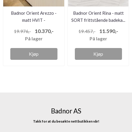
Badnor Orient Arezzo -
Badnor Orient Rina - matt
matt HVIT -
SORT frittstående badeka...
frittståendebad...
10.370,-
11.590,-
19.976,-
19.457,-
På lager
På lager
Kjøp
Kjøp
Badnor AS
Takk for at du besøkte nettbutikken vår!