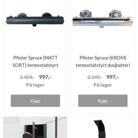
Pfister Spruce (MATT
Pfister Spruce (KROM)
SORT) termostatstyrt
termostatstyrt dusjbatteri
dusjbatt...
997,-
997,-
2.458,-
2.249,-
På lager
På lager
Kjøp
Kjøp