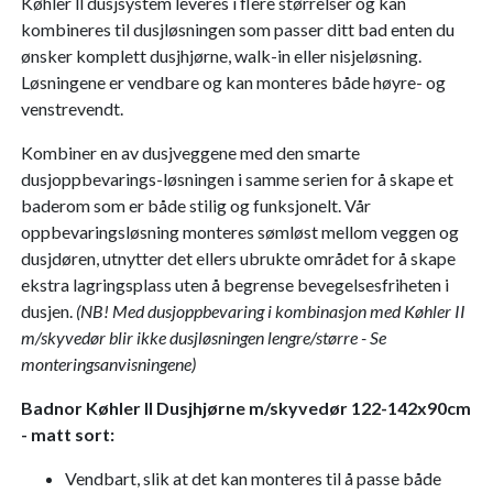
Køhler ll dusjsystem leveres i flere størrelser og kan
kombineres til dusjløsningen som passer ditt bad enten du
ønsker komplett dusjhjørne, walk-in eller nisjeløsning.
Løsningene er vendbare og kan monteres både høyre- og
venstrevendt.
Kombiner en av dusjveggene med den smarte
dusjoppbevarings-løsningen i samme serien for å skape et
baderom som er både stilig og funksjonelt. Vår
oppbevaringsløsning monteres sømløst mellom veggen og
dusjdøren, utnytter det ellers ubrukte området for å skape
ekstra lagringsplass uten å begrense bevegelsesfriheten i
dusjen.
(NB! Med dusjoppbevaring i kombinasjon med Køhler II
m/skyvedør blir ikke dusjløsningen lengre/større - Se
monteringsanvisningene)
Badnor Køhler ll Dusjhjørne m/skyvedør 122-142x90cm
- matt sort:
Vendbart, slik at det kan monteres til å passe både