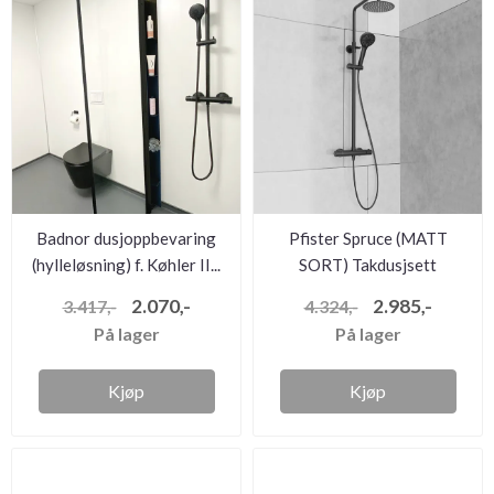
Badnor dusjoppbevaring
Pfister Spruce (MATT
(hylleløsning) f. Køhler II...
SORT) Takdusjsett
m/dusjbatte...
2.070,-
2.985,-
3.417,-
4.324,-
På lager
På lager
Kjøp
Kjøp