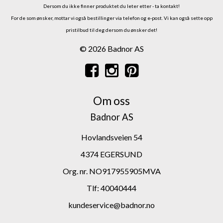
Dersom du ikke finner produktet du leter etter - ta kontakt!
For de som ønsker, mottar vi også bestillinger via telefon og e-post.
Vi kan også sette opp
pristilbud til deg dersom du ønsker det!
© 2026 Badnor AS
Om oss
Badnor AS
Hovlandsveien 54
4374 EGERSUND
Org. nr. NO917955905MVA
Tlf:
40040444
kundeservice@badnor.no