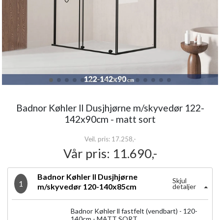
Badnor Køhler ll Dusjhjørne m/skyvedør 122-
142x90cm - matt sort
Veil. pris: 17.258,-
Vår pris:
11.690,-
Badnor Køhler ll Dusjhjørne
Skjul
1
m/skyvedør 120-140x85cm
detaljer
Badnor Køhler ll fastfelt (vendbart) - 120-
140cm - MATT SORT