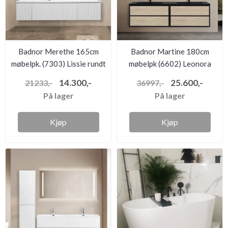
Badnor Merethe 165cm
Badnor Martine 180cm
møbelpk. (7303) Lissie rundt
møbelpk (6602) Leonora
...
speil
14.300,-
25.600,-
21233,-
36997,-
På lager
På lager
Kjøp
Kjøp