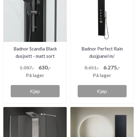
Badnor Scandia Black
Badnor Perfect Rain
dusjsett - matt sort
dusjpanel m/
termostatbatteri ...
630,-
6.275,-
1.087,-
8.651,-
På lager
På lager
Kjøp
Kjøp