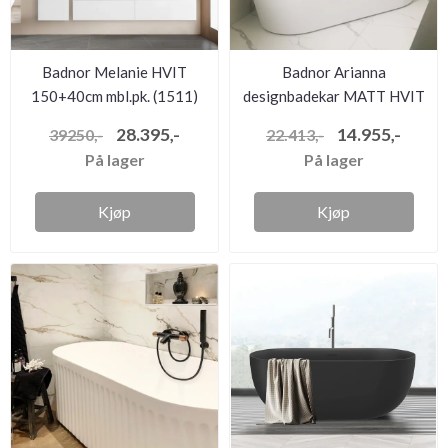
Badnor Melanie HVIT
Badnor Arianna
150+40cm mbl.pk. (1511)
designbadekar MATT HVIT
Lilly ...
m/sort bla....
28.395,-
14.955,-
39250,-
22.413,-
På lager
På lager
Kjøp
Kjøp