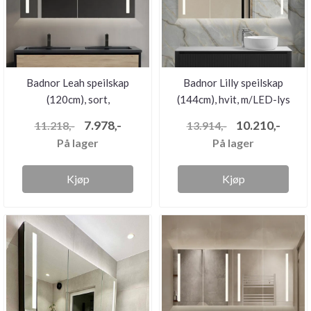
Badnor Leah speilskap
Badnor Lilly speilskap
(120cm), sort,
(144cm), hvit, m/LED-lys
m/stikkontakt...
og...
7.978,-
10.210,-
11.218,-
13.914,-
På lager
På lager
Kjøp
Kjøp