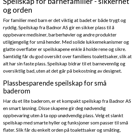
Speilskap for barnefamilier - sikkerhet
og orden
For familier med barn er det viktig at badet er både trygt og
ryddig. Speilskap fra Badnor AS gir en sikker plass til å
oppbevare medisiner, barberhøvler og andre produkter
utilgjengelig for små hender. Med solide lukkemekanismer og
glatte overflater er speilskapene enkle å holde rene og sikre.
Samtidig får du god oversikt over familiens toalettsaker, slik at
alt har sin faste plass. Speilskap bidrar til et barnevennlig og
oversiktlig bad, uten at det går på bekostning av designet.
Plassbesparende speilskap for små
baderom
Har du et lite baderom, er et kompakt speilskap fra Badnor AS
en smart løsning. Disse skapene gir deg nødvendig
oppbevaring uten å ta opp unødvendig plass. Velg et slankt
speilskap med smarte hyller og funksjoner som passer til små
flater. Slik får du enkelt orden på toalettsaker og småting,