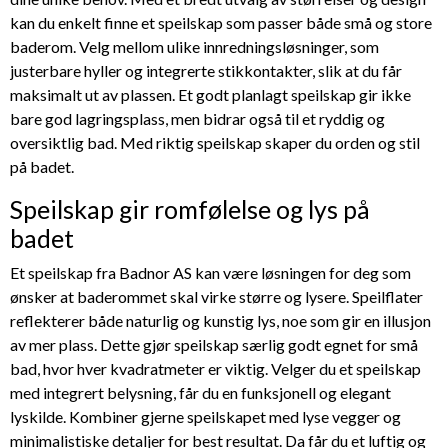
kan du enkelt finne et speilskap som passer både små og store
baderom. Velg mellom ulike innredningsløsninger, som
justerbare hyller og integrerte stikkontakter, slik at du får
maksimalt ut av plassen. Et godt planlagt speilskap gir ikke
bare god lagringsplass, men bidrar også til et ryddig og
oversiktlig bad. Med riktig speilskap skaper du orden og stil
på badet.
Speilskap gir romfølelse og lys på
badet
Et speilskap fra Badnor AS kan være løsningen for deg som
ønsker at baderommet skal virke større og lysere. Speilflater
reflekterer både naturlig og kunstig lys, noe som gir en illusjon
av mer plass. Dette gjør speilskap særlig godt egnet for små
bad, hvor hver kvadratmeter er viktig. Velger du et speilskap
med integrert belysning, får du en funksjonell og elegant
lyskilde. Kombiner gjerne speilskapet med lyse vegger og
minimalistiske detaljer for best resultat. Da får du et luftig og