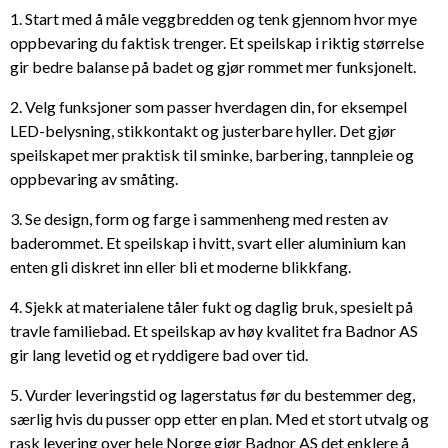
1. Start med å måle veggbredden og tenk gjennom hvor mye
oppbevaring du faktisk trenger. Et speilskap i riktig størrelse
gir bedre balanse på badet og gjør rommet mer funksjonelt.
2. Velg funksjoner som passer hverdagen din, for eksempel
LED-belysning, stikkontakt og justerbare hyller. Det gjør
speilskapet mer praktisk til sminke, barbering, tannpleie og
oppbevaring av småting.
3. Se design, form og farge i sammenheng med resten av
baderommet. Et speilskap i hvitt, svart eller aluminium kan
enten gli diskret inn eller bli et moderne blikkfang.
4. Sjekk at materialene tåler fukt og daglig bruk, spesielt på
travle familiebad. Et speilskap av høy kvalitet fra Badnor AS
gir lang levetid og et ryddigere bad over tid.
5. Vurder leveringstid og lagerstatus før du bestemmer deg,
særlig hvis du pusser opp etter en plan. Med et stort utvalg og
rask levering over hele Norge gjør Badnor AS det enklere å