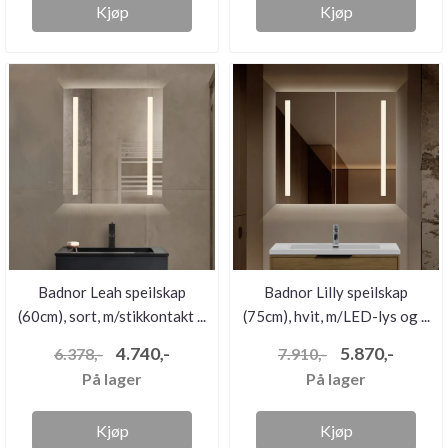
Kjøp
Kjøp
Badnor Leah speilskap
Badnor Lilly speilskap
(60cm), sort, m/stikkontakt ...
(75cm), hvit, m/LED-lys og ...
4.740,-
5.870,-
6.378,-
7.910,-
På lager
På lager
Kjøp
Kjøp