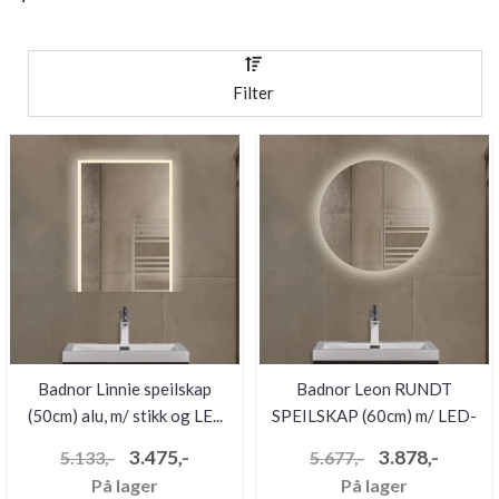
Filter
Badnor Linnie speilskap
Badnor Leon RUNDT
(50cm) alu, m/ stikk og LE...
SPEILSKAP (60cm) m/ LED-
belysni...
3.475,-
3.878,-
5.133,-
5.677,-
På lager
På lager