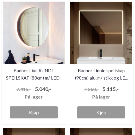
Badnor Live RUNDT
Badnor Linnie speilskap
SPEILSKAP (80cm) m/ LED-
(90cm) alu, m/ stikk og LE...
belysni...
5.040,-
5.115,-
7.415,-
7.360,-
På lager
På lager
Kjøp
Kjøp