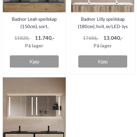
Badnor Leah speilskap
Badnor Lilly speilskap
(150cm), sort,
(180cm), hvit, m/LED-lys
m/stikkontakt...
og...
11.740,-
13.040,-
15820,-
17686,-
På lager
På lager
Kjøp
Kjøp