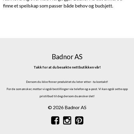
finne et speilskap som passer både behov og budsjett.
Badnor AS
Takk for at du besøkte nettbutikken vår!
Dersom du ikke finner produktet du leter etter - ta kontakt!
For de som ønsker, mottar vi også bestillinger via telefon og e-post.
Vi kan også sette opp
pristilbud til deg dersom du ønsker det!
© 2026 Badnor AS