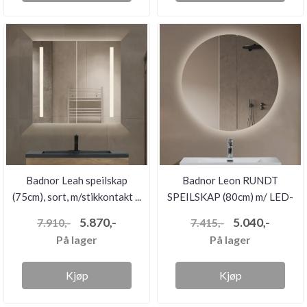
Badnor Leah speilskap
Badnor Leon RUNDT
(75cm), sort, m/stikkontakt ...
SPEILSKAP (80cm) m/ LED-
belysni...
5.870,-
5.040,-
7.910,-
7.415,-
På lager
På lager
Kjøp
Kjøp