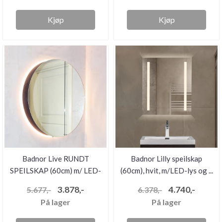
Kjøp
Kjøp
Badnor Live RUNDT
Badnor Lilly speilskap
SPEILSKAP (60cm) m/ LED-
(60cm), hvit, m/LED-lys og ...
belysni...
3.878,-
4.740,-
5.677,-
6.378,-
På lager
På lager