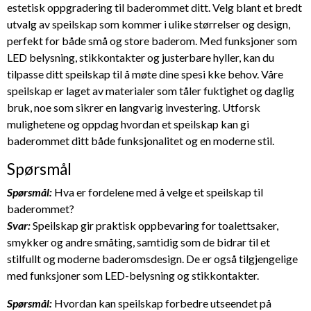
estetisk oppgradering til baderommet ditt. Velg blant et bredt
utvalg av speilskap som kommer i ulike størrelser og design,
perfekt for både små og store baderom. Med funksjoner som
LED belysning, stikkontakter og justerbare hyller, kan du
tilpasse ditt speilskap til å møte dine spesi kke behov. Våre
speilskap er laget av materialer som tåler fuktighet og daglig
bruk, noe som sikrer en langvarig investering. Utforsk
mulighetene og oppdag hvordan et speilskap kan gi
baderommet ditt både funksjonalitet og en moderne stil.
Spørsmål
Spørsmål:
Hva er fordelene med å velge et speilskap til
baderommet?
Svar:
Speilskap gir praktisk oppbevaring for toalettsaker,
smykker og andre småting, samtidig som de bidrar til et
stilfullt og moderne baderomsdesign. De er også tilgjengelige
med funksjoner som LED-belysning og stikkontakter.
Spørsmål:
Hvordan kan speilskap forbedre utseendet på