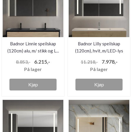
Badnor Linnie speilskap
Badnor Lilly speilskap
(120cm) alu, m/ stikk og L...
(120cm), hvit, m/LED-lys
og...
6.215,-
7.978,-
8.853,-
11.218,-
På lager
På lager
Kjøp
Kjøp