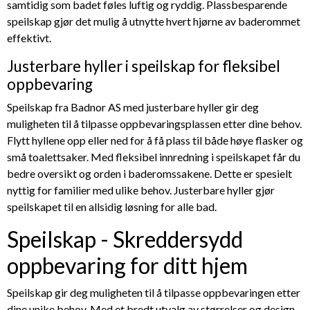
samtidig som badet føles luftig og ryddig. Plassbesparende
speilskap gjør det mulig å utnytte hvert hjørne av baderommet
effektivt.
Justerbare hyller i speilskap for fleksibel
oppbevaring
Speilskap fra Badnor AS med justerbare hyller gir deg
muligheten til å tilpasse oppbevaringsplassen etter dine behov.
Flytt hyllene opp eller ned for å få plass til både høye flasker og
små toalettsaker. Med fleksibel innredning i speilskapet får du
bedre oversikt og orden i baderomssakene. Dette er spesielt
nyttig for familier med ulike behov. Justerbare hyller gjør
speilskapet til en allsidig løsning for alle bad.
Speilskap - Skreddersydd
oppbevaring for ditt hjem
Speilskap gir deg muligheten til å tilpasse oppbevaringen etter
dine unike behov. Med et bredt utvalg av størrelser og design