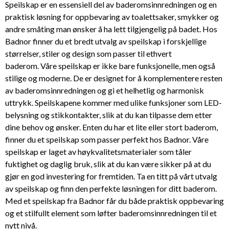
Speilskap er en essensiell del av baderomsinnredningen og en
praktisk løsning for oppbevaring av toalettsaker, smykker og
andre småting man ønsker å ha lett tilgjengelig på badet. Hos
Badnor finner du et bredt utvalg av speilskap i forskjellige
størrelser, stiler og design som passer til ethvert
baderom. Våre speilskap er ikke bare funksjonelle, men også
stilige og moderne. De er designet for å komplementere resten
av baderomsinnredningen og gi et helhetlig og harmonisk
uttrykk. Speilskapene kommer med ulike funksjoner som LED-
belysning og stikkontakter, slik at du kan tilpasse dem etter
dine behov og ønsker. Enten du har et lite eller stort baderom,
finner du et speilskap som passer perfekt hos Badnor. Våre
speilskap er laget av høykvalitetsmaterialer som tåler
fuktighet og daglig bruk, slik at du kan være sikker på at du
gjør en god investering for fremtiden. Ta en titt på vårt utvalg
av speilskap og finn den perfekte løsningen for ditt baderom.
Med et speilskap fra Badnor får du både praktisk oppbevaring
og et stilfullt element som løfter baderomsinnredningen til et
nytt nivå.