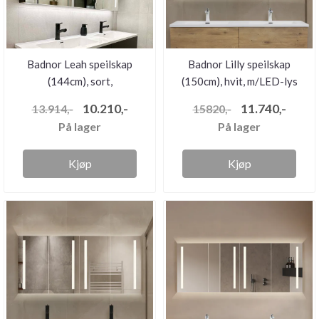
Badnor Leah speilskap
Badnor Lilly speilskap
(144cm), sort,
(150cm), hvit, m/LED-lys
m/stikkontakt...
og...
10.210,-
11.740,-
13.914,-
15820,-
På lager
På lager
Kjøp
Kjøp