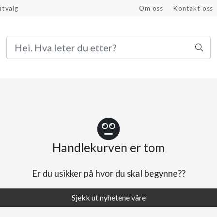
utvalg
Om oss
Kontakt oss
Bli proffkunde
Handlekurven er tom
Er du usikker på hvor du skal begynne??
Sjekk ut nyhetene våre