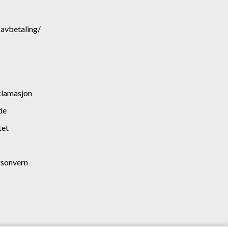
. avbetaling/
klamasjon
de
tet
rsonvern