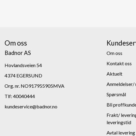
Om oss
Kundeser
Badnor AS
Om oss
Kontakt oss
Hovlandsveien 54
Aktuelt
4374 EGERSUND
Anmeldelser/ 
Org. nr. NO917955905MVA
Spørsmål
Tlf:
40040444
Bli proffkund
kundeservice@badnor.no
Frakt/ leverin
leveringstid
Avtal levering