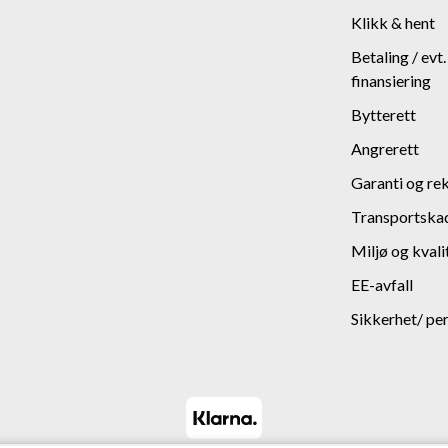
Klikk & hent
Betaling / evt
finansiering
Bytterett
Angrerett
Garanti og re
Transportska
Miljø og kvali
EE-avfall
Sikkerhet/ pe