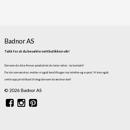
Badnor AS
Takk for at du besøkte nettbutikken vår!
Dersom du ikke finner produktet du leter etter - ta kontakt!
For de som ønsker, mottar vi også bestillinger via telefon og e-post.
Vi kan også
sette opp pristilbud til deg dersom du ønsker det!
© 2026 Badnor AS