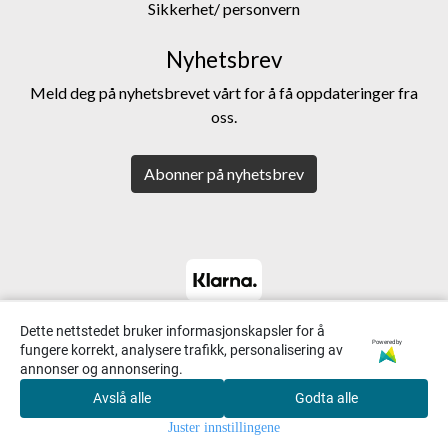
Sikkerhet/ personvern
Nyhetsbrev
Meld deg på nyhetsbrevet vårt for å få oppdateringer fra
oss.
Abonner på nyhetsbrev
Dette nettstedet bruker informasjonskapsler for å
Powered by
fungere korrekt, analysere trafikk, personalisering av
annonser og annonsering.
Avslå alle
Godta alle
0
Juster innstillingene
Hjem
Meny
Søk
Konto
Handlekurv