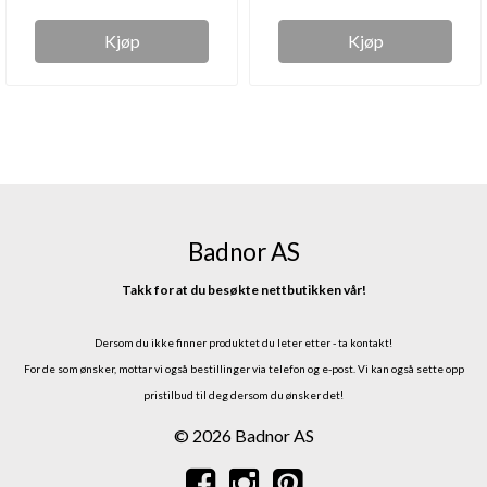
Kjøp
Kjøp
Badnor AS
Takk for at du besøkte nettbutikken vår!
Dersom du ikke finner produktet du leter etter - ta kontakt!
For de som ønsker, mottar vi også bestillinger via telefon og e-post.
Vi kan også sette opp
pristilbud til deg dersom du ønsker det!
© 2026 Badnor AS