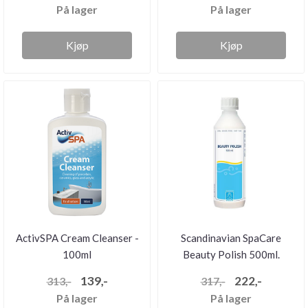
På lager
På lager
Kjøp
Kjøp
ActivSPA Cream Cleanser -
Scandinavian SpaCare
100ml
Beauty Polish 500ml.
139,-
222,-
313,-
317,-
På lager
På lager