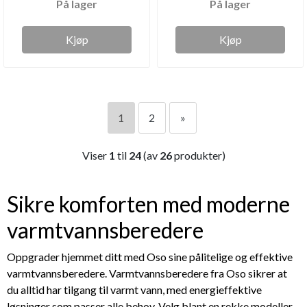
På lager
På lager
Kjøp
Kjøp
1
2
»
Viser
1
til
24
(av
26
produkter)
Sikre komforten med moderne
varmtvannsberedere
Oppgrader hjemmet ditt med Oso sine pålitelige og effektive
varmtvannsberedere. Varmtvannsberedere fra Oso sikrer at
du alltid har tilgang til varmt vann, med energieffektive
løsninger som passer alle behov. Velg blant en rekke modeller