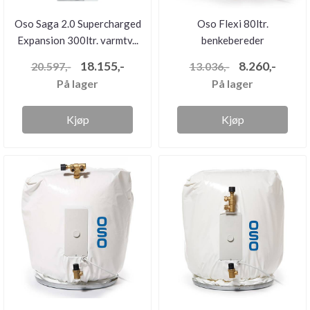
Oso Saga 2.0 Supercharged
Oso Flexi 80ltr.
Expansion 300ltr. varmtv...
benkebereder
18.155,-
8.260,-
20.597,-
13.036,-
På lager
På lager
Kjøp
Kjøp