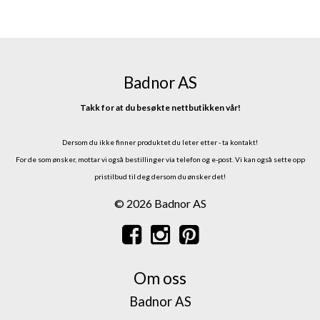
Badnor AS
Takk for at du besøkte nettbutikken vår!
Dersom du ikke finner produktet du leter etter - ta kontakt!
For de som ønsker, mottar vi også bestillinger via telefon og e-post.
Vi kan også sette opp
pristilbud til deg dersom du ønsker det!
© 2026 Badnor AS
Om oss
Badnor AS