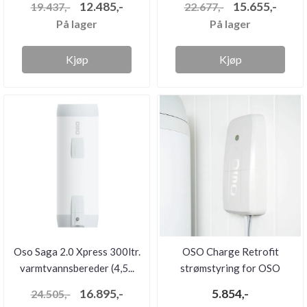
12.485,-
15.655,-
19.437,-
22.677,-
På lager
På lager
Kjøp
Kjøp
Oso Saga 2.0 Xpress 300ltr.
OSO Charge Retrofit
varmtvannsbereder (4,5...
strømstyring for OSO
beredere
16.895,-
5.854,-
24.505,-