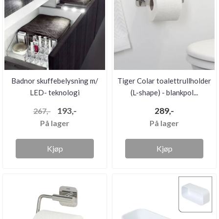
Badnor skuffebelysning m/
Tiger Colar toalettrullholder
LED- teknologi
(L-shape) - blankpol...
193,-
289,-
267,-
På lager
På lager
Kjøp
Kjøp