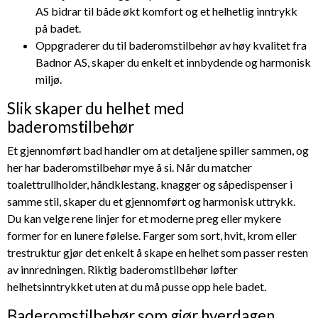
AS bidrar til både økt komfort og et helhetlig inntrykk
på badet.
Oppgraderer du til baderomstilbehør av høy kvalitet fra
Badnor AS, skaper du enkelt et innbydende og harmonisk
miljø.
Slik skaper du helhet med
baderomstilbehør
Et gjennomført bad handler om at detaljene spiller sammen, og
her har baderomstilbehør mye å si. Når du matcher
toalettrullholder, håndklestang, knagger og såpedispenser i
samme stil, skaper du et gjennomført og harmonisk uttrykk.
Du kan velge rene linjer for et moderne preg eller mykere
former for en lunere følelse. Farger som sort, hvit, krom eller
trestruktur gjør det enkelt å skape en helhet som passer resten
av innredningen. Riktig baderomstilbehør løfter
helhetsinntrykket uten at du må pusse opp hele badet.
Baderomstilbehør som gjør hverdagen