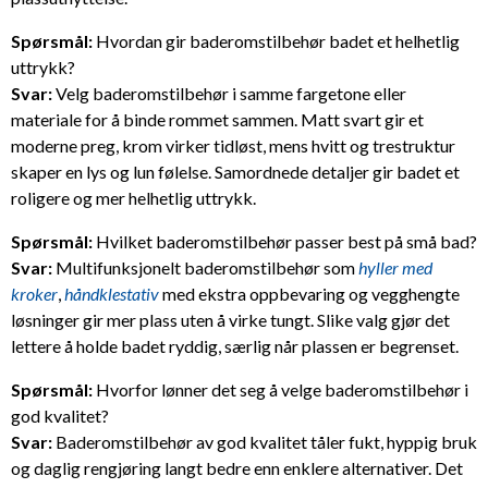
Spørsmål:
Hvordan gir baderomstilbehør badet et helhetlig
uttrykk?
Svar:
Velg baderomstilbehør i samme fargetone eller
materiale for å binde rommet sammen. Matt svart gir et
moderne preg, krom virker tidløst, mens hvitt og trestruktur
skaper en lys og lun følelse. Samordnede detaljer gir badet et
roligere og mer helhetlig uttrykk.
Spørsmål:
Hvilket baderomstilbehør passer best på små bad?
Svar:
Multifunksjonelt baderomstilbehør som
hyller med
kroker
,
håndklestativ
med ekstra oppbevaring og vegghengte
løsninger gir mer plass uten å virke tungt. Slike valg gjør det
lettere å holde badet ryddig, særlig når plassen er begrenset.
Spørsmål:
Hvorfor lønner det seg å velge baderomstilbehør i
god kvalitet?
Svar:
Baderomstilbehør av god kvalitet tåler fukt, hyppig bruk
og daglig rengjøring langt bedre enn enklere alternativer. Det