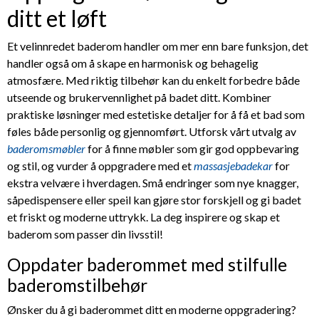
ditt et løft
Et velinnredet baderom handler om mer enn bare funksjon, det
handler også om å skape en harmonisk og behagelig
atmosfære. Med riktig tilbehør kan du enkelt forbedre både
utseende og brukervennlighet på badet ditt. Kombiner
praktiske løsninger med estetiske detaljer for å få et bad som
føles både personlig og gjennomført. Utforsk vårt utvalg av
baderomsmøbler
for å finne møbler som gir god oppbevaring
og stil, og vurder å oppgradere med et
massasjebadekar
for
ekstra velvære i hverdagen. Små endringer som nye knagger,
såpedispensere eller speil kan gjøre stor forskjell og gi badet
et friskt og moderne uttrykk. La deg inspirere og skap et
baderom som passer din livsstil!
Oppdater baderommet med stilfulle
baderomstilbehør
Ønsker du å gi baderommet ditt en moderne oppgradering?