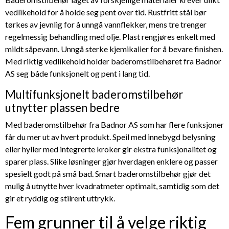
vedlikehold for å holde seg pent over tid. Rustfritt stål bør
tørkes av jevnlig for å unngå vannflekker, mens tre trenger
regelmessig behandling med olje. Plast rengjøres enkelt med
mildt såpevann. Unngå sterke kjemikalier for å bevare finishen.
Med riktig vedlikehold holder baderomstilbehøret fra Badnor
AS seg både funksjonelt og pent i lang tid.
Multifunksjonelt baderomstilbehør
utnytter plassen bedre
Med baderomstilbehør fra Badnor AS som har flere funksjoner
får du mer ut av hvert produkt. Speil med innebygd belysning
eller hyller med integrerte kroker gir ekstra funksjonalitet og
sparer plass. Slike løsninger gjør hverdagen enklere og passer
spesielt godt på små bad. Smart baderomstilbehør gjør det
mulig å utnytte hver kvadratmeter optimalt, samtidig som det
gir et ryddig og stilrent uttrykk.
Fem grunner til å velge riktig