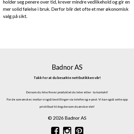
holder seg penere over tid, krever mindre vedlikehold og gir en
mer solid følelse i bruk. Derfor blir det ofte et mer økonomisk
valg på sikt.
Badnor AS
Takk for at du besøkte nettbutikken vår!
Dersom du ikke finner produktet du leter etter - ta kontakt!
For de som ønsker, mottar vi også bestillinger via telefon og e-post.
Vi kan også sette opp
pristilbud til deg dersom du ønsker det!
© 2026 Badnor AS