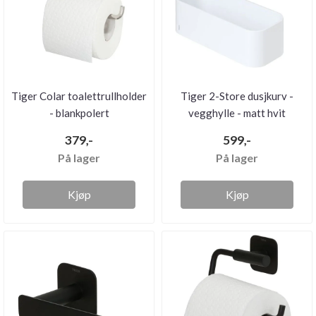
Tiger Colar toalettrullholder
Tiger 2-Store dusjkurv -
- blankpolert
vegghylle - matt hvit
379,-
599,-
På lager
På lager
Kjøp
Kjøp