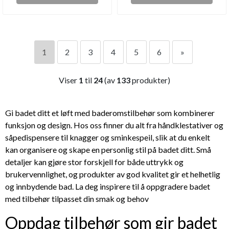
1
2
3
4
5
6
»
Viser
1
til
24
(av
133
produkter)
Gi badet ditt et løft med baderomstilbehør som kombinerer
funksjon og design. Hos oss finner du alt fra håndklestativer og
såpedispensere til knagger og sminkespeil, slik at du enkelt
kan organisere og skape en personlig stil på badet ditt. Små
detaljer kan gjøre stor forskjell for både uttrykk og
brukervennlighet, og produkter av god kvalitet gir et helhetlig
og innbydende bad. La deg inspirere til å oppgradere badet
med tilbehør tilpasset din smak og behov
Oppdag tilbehør som gir badet