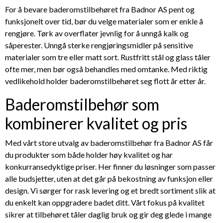
For å bevare baderomstilbehøret fra Badnor AS pent og
funksjonelt over tid, bør du velge materialer som er enkle å
rengjøre. Tørk av overflater jevnlig for å unngå kalk og
såperester. Unngå sterke rengjøringsmidler på sensitive
materialer som tre eller matt sort. Rustfritt stål og glass tåler
ofte mer, men bør også behandles med omtanke. Med riktig
vedlikehold holder baderomstilbehøret seg flott år etter år.
Baderomstilbehør som
kombinerer kvalitet og pris
Med vårt store utvalg av baderomstilbehør fra Badnor AS får
du produkter som både holder høy kvalitet og har
konkurransedyktige priser. Her finner du løsninger som passer
alle budsjetter, uten at det går på bekostning av funksjon eller
design. Vi sørger for rask levering og et bredt sortiment slik at
du enkelt kan oppgradere badet ditt. Vårt fokus på kvalitet
sikrer at tilbehøret tåler daglig bruk og gir deg glede i mange