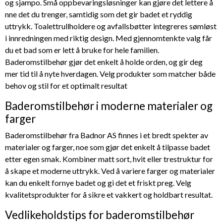
og sjampo. Små oppbevaringsløsninger kan gjøre det lettere å
nne det du trenger, samtidig som det gir badet et ryddig
uttrykk. Toalettrullholdere og avfallsbøtter integreres sømløst
i innredningen med riktig design. Med gjennomtenkte valg får
du et bad som er lett å bruke for hele familien.
Baderomstilbehør gjør det enkelt å holde orden, og gir deg
mer tid til å nyte hverdagen. Velg produkter som matcher både
behov og stil for et optimalt resultat
Baderomstilbehør i moderne materialer og
farger
Baderomstilbehør fra Badnor AS finnes i et bredt spekter av
materialer og farger, noe som gjør det enkelt å tilpasse badet
etter egen smak. Kombiner matt sort, hvit eller trestruktur for
å skape et moderne uttrykk. Ved å variere farger og materialer
kan du enkelt fornye badet og gi det et friskt preg. Velg
kvalitetsprodukter for å sikre et vakkert og holdbart resultat.
Vedlikeholdstips for baderomstilbehør