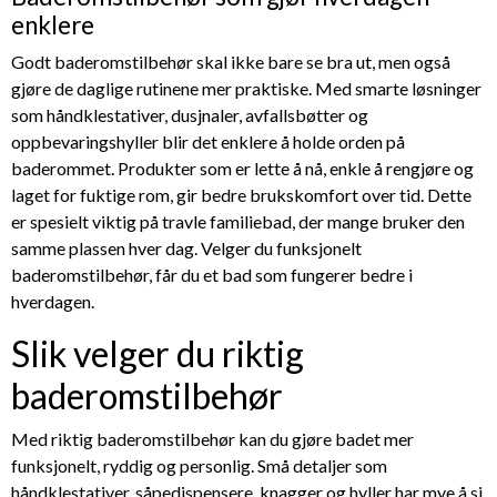
enklere
Godt baderomstilbehør skal ikke bare se bra ut, men også
gjøre de daglige rutinene mer praktiske. Med smarte løsninger
som håndklestativer, dusjnaler, avfallsbøtter og
oppbevaringshyller blir det enklere å holde orden på
baderommet. Produkter som er lette å nå, enkle å rengjøre og
laget for fuktige rom, gir bedre brukskomfort over tid. Dette
er spesielt viktig på travle familiebad, der mange bruker den
samme plassen hver dag. Velger du funksjonelt
baderomstilbehør, får du et bad som fungerer bedre i
hverdagen.
Slik velger du riktig
baderomstilbehør
Med riktig baderomstilbehør kan du gjøre badet mer
funksjonelt, ryddig og personlig. Små detaljer som
håndklestativer, såpedispensere, knagger og hyller har mye å si