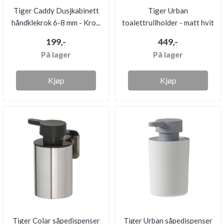
Tiger Caddy Dusjkabinett
Tiger Urban
håndklekrok 6-8 mm - Kro...
toalettrullholder - matt hvit
199,-
449,-
På lager
På lager
Kjøp
Kjøp
Tiger Colar såpedispenser
Tiger Urban såpedispenser