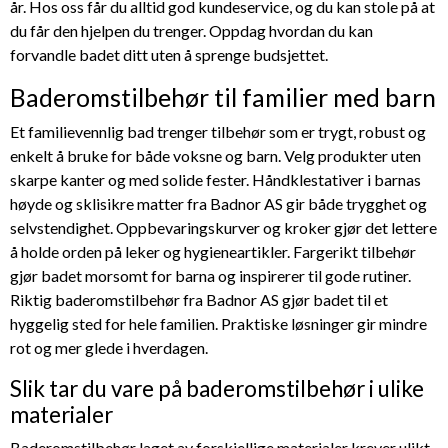
år. Hos oss får du alltid god kundeservice, og du kan stole på at
du får den hjelpen du trenger. Oppdag hvordan du kan
forvandle badet ditt uten å sprenge budsjettet.
Baderomstilbehør til familier med barn
Et familievennlig bad trenger tilbehør som er trygt, robust og
enkelt å bruke for både voksne og barn. Velg produkter uten
skarpe kanter og med solide fester. Håndklestativer i barnas
høyde og sklisikre matter fra Badnor AS gir både trygghet og
selvstendighet. Oppbevaringskurver og kroker gjør det lettere
å holde orden på leker og hygieneartikler. Fargerikt tilbehør
gjør badet morsomt for barna og inspirerer til gode rutiner.
Riktig baderomstilbehør fra Badnor AS gjør badet til et
hyggelig sted for hele familien. Praktiske løsninger gir mindre
rot og mer glede i hverdagen.
Slik tar du vare på baderomstilbehør i ulike
materialer
Baderomstilbehør laget av forskjellige materialer krever ulikt