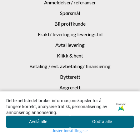
Anmeldelser/ referanser
Spørsmål
Bli proffkunde
Frakt/ levering og leveringstid
Avtal levering
Klikk & hent
Betaling / evt. avbetaling/ finansiering
Bytterett
Angrerett
Garanti og reklamasjon
Dette nettstedet bruker informasjonskapsler for å
Powered by
fungere korrekt, analysere trafikk, personalisering av
Transportskade
annonser og annonsering.
Miljø og kvalitet
Avslå alle
Godta alle
0
EE-avfall
Juster innstillingene
Hjem
Meny
Søk
Konto
Handlekurv