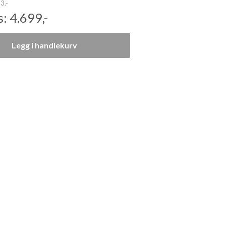
3,-
s:
4.699,-
Legg i handlekurv