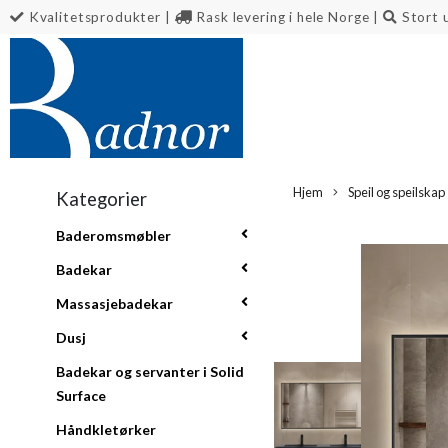
Kvalitetsprodukter
|
Rask levering i hele Norge
|
Stort 
Hjem
Speil og speilskap
Kategorier
Baderomsmøbler
Badekar
Massasjebadekar
Dusj
Badekar og servanter i Solid
Surface
Håndkletørker