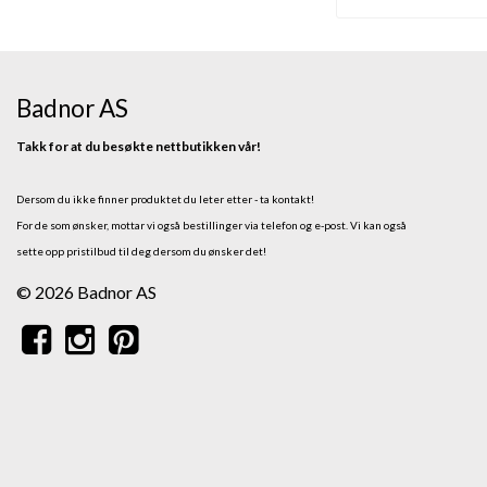
Badnor AS
Takk for at du besøkte nettbutikken vår!
Dersom du ikke finner produktet du leter etter - ta kontakt!
For de som ønsker, mottar vi også bestillinger via telefon og e-post.
Vi kan også
sette opp pristilbud til deg dersom du ønsker det!
© 2026 Badnor AS