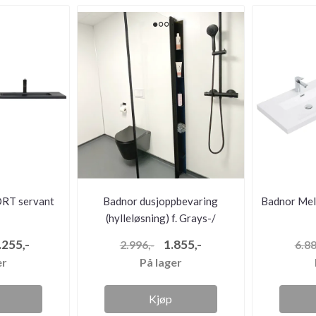
RT servant
Badnor dusjoppbevaring
Badnor Mel
(hylleløsning) f. Grays-/
Clifford-serien
.255,-
1.855,-
2.996,-
6.88
er
På lager
Kjøp