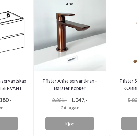
 servantskap
Pfister Anise servantkran -
Pfister
EN SERVANT
Børstet Kobber
KOBBE
m/dusjba
180,-
1.047,-
2.221,-
5.83
er
På lager
Kjøp