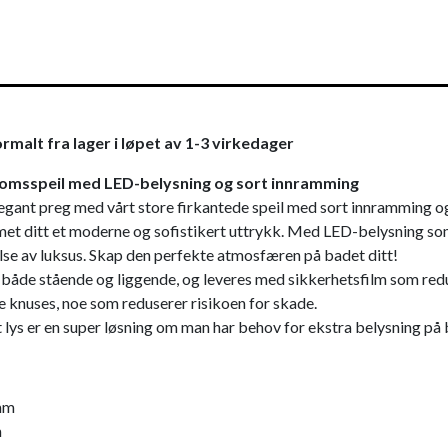
rmalt fra lager i løpet av 1-3 virkedager
omsspeil med LED-belysning og sort innramming
egant preg med vårt store firkantede speil med sort innramming og
met ditt et moderne og sofistikert uttrykk. Med LED-belysning som 
lse av luksus. Skap den perfekte atmosfæren på badet ditt!
både stående og liggende, og leveres med sikkerhetsfilm som redu
 knuses, noe som reduserer risikoen for skade.
 lys er en super løsning om man har behov for ekstra belysning p
mm
m