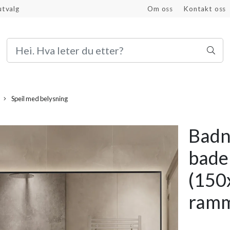
utvalg
Om oss
Kontakt oss
Bli proffkunde
Speil med belysning
Badn
bade
(150
ram