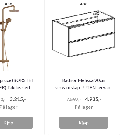
 Spruce (BØRSTET
Badnor Melissa 90cm
R) Takdusjsett
servantskap - UTEN servant
tteri og hånddusj
3.215,-
4.935,-
3,-
7.597,-
På lager
På lager
Kjøp
Kjøp