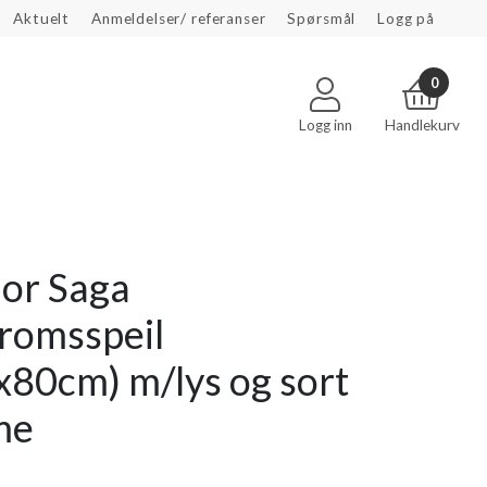
Aktuelt
Anmeldelser/ referanser
Spørsmål
Logg på
0
Logg inn
Handlekurv
or Saga
romsspeil
x80cm) m/lys og sort
me