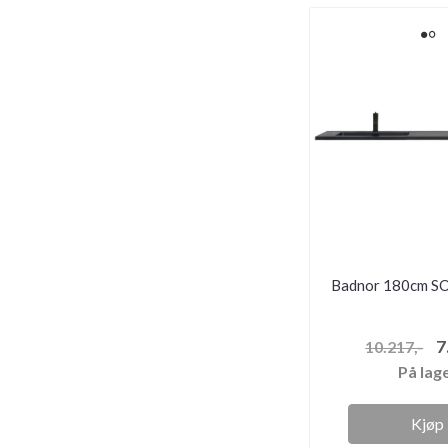
Badnor 180cm SO
7
10.217,-
På lag
Kjøp