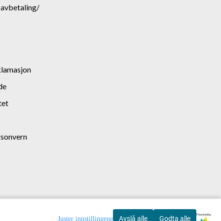
. avbetaling/
klamasjon
de
tet
rsonvern
Powered by
Avslå alle
Godta alle
Juster innstillingene