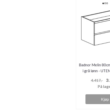
Badnor Melin 80cm
i grå lønn - UT
3.
4.417,-
På lag
Kjøp