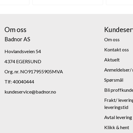
Om oss
Kundeser
Badnor AS
Om oss
Kontakt oss
Hovlandsveien 54
Aktuelt
4374 EGERSUND
Anmeldelser/ 
Org. nr. NO917955905MVA
Spørsmål
Tlf:
40040444
Bli proffkund
kundeservice@badnor.no
Frakt/ leverin
leveringstid
Avtal levering
Klikk & hent