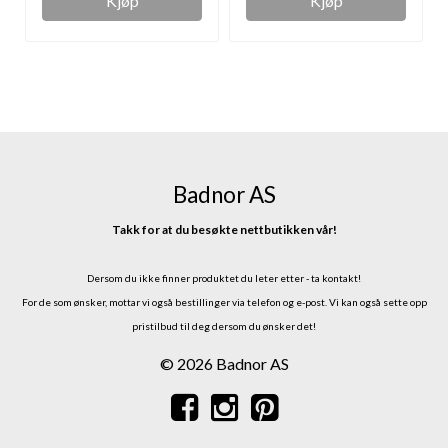
Kjøp
Kjøp
Badnor AS
Takk for at du besøkte nettbutikken vår!
Dersom du ikke finner produktet du leter etter - ta kontakt!
For de som ønsker, mottar vi også bestillinger via telefon og e-post.
Vi kan også sette opp
pristilbud til deg dersom du ønsker det!
© 2026 Badnor AS