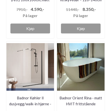
sor...
- ...
4.590,-
8.350,-
7910,-
11440,-
På lager
På lager
Kjøp
Kjøp
Badnor Køhler ll
Badnor Orient Rina - matt
dusjvegg/walk-in hjørne -
HVIT frittstående
140x200...
badeka...