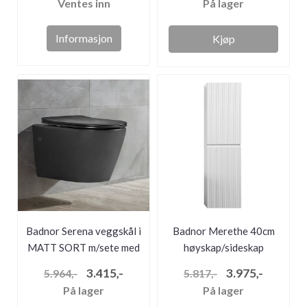
Ventes inn
På lager
Informasjon
Kjøp
Badnor Serena veggskål i
Badnor Merethe 40cm
MATT SORT m/sete med
høyskap/sideskap
soft...
m/spile-front...
3.415,-
3.975,-
5.964,-
5.817,-
På lager
På lager