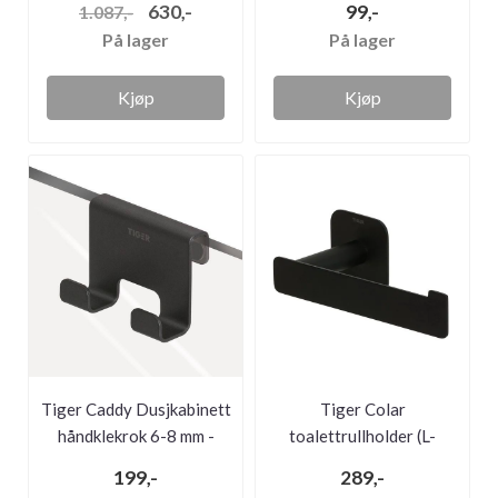
630,-
99,-
1.087,-
På lager
På lager
Kjøp
Kjøp
Tiger Caddy Dusjkabinett
Tiger Colar
håndklekrok 6-8 mm -
toalettrullholder (L-
Sor...
shape) - matt sor...
199,-
289,-