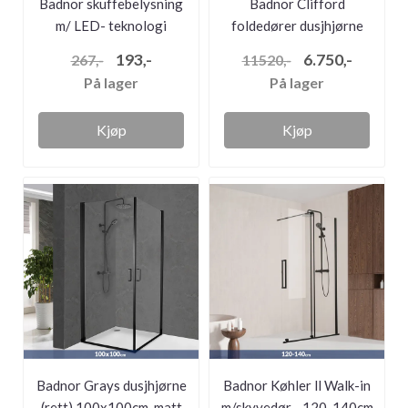
Badnor skuffebelysning
Badnor Clifford
m/ LED- teknologi
foldedører dusjhjørne
100x100cm, m...
193,-
6.750,-
267,-
11520,-
På lager
På lager
Kjøp
Kjøp
Badnor Grays dusjhjørne
Badnor Køhler ll Walk-in
(rett) 100x100cm, matt
m/skyvedør - 120-140cm