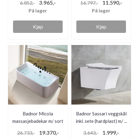
3.965,-
11.590,-
6.852,-
16.797,-
På lager
På lager
Kjøp
Kjøp
Badnor Micola
Badnor Sassari veggskål
massasjebadekar m/ sort
inkl. sete (hardplast) m/ ...
armatur 170c...
19.370,-
1.999,-
26.733,-
3.643,-