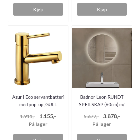
Kjøp
Kjøp
Azur I Eco servantbatteri
Badnor Leon RUNDT
med pop-up, GULL
SPEILSKAP (60cm) m/
LED- belysni...
1.155,-
3.878,-
1.911,-
5.677,-
På lager
På lager