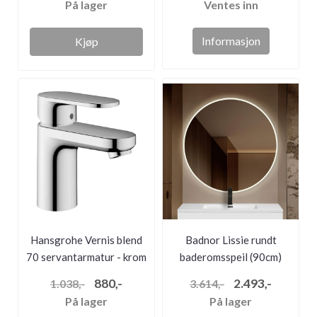
På lager
Ventes inn
Informasjon
Kjøp
Hansgrohe Vernis blend
Badnor Lissie rundt
70 servantarmatur - krom
baderomsspeil (90cm)
med LED-b...
880,-
2.493,-
1.038,-
3.614,-
På lager
På lager