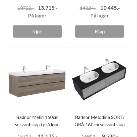
m/dobbel HVI...
m/SORT benke...
13.715,-
10.445,-
18722,-
14024,-
På lager
På lager
Kjøp
Kjøp
Badnor Melin 160cm
Badnor Melodina SORT/
servantskap i grå lønn
GRÅ 160cm servantskap
m/hvit s...
m/ bol...
11.175,-
9.530,-
15717,-
16903,-