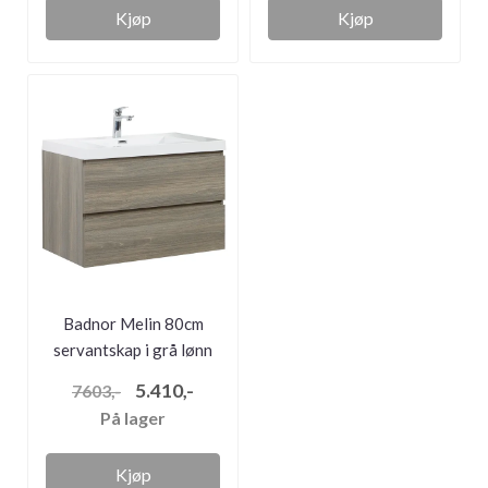
Kjøp
Kjøp
Badnor Melin 80cm
servantskap i grå lønn
m/hvit se...
5.410,-
7603,-
På lager
Kjøp