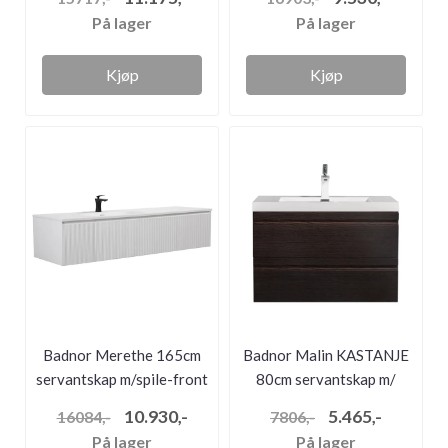
På lager
På lager
Kjøp
Kjøp
Badnor Merethe 165cm
Badnor Malin KASTANJE
servantskap m/spile-front
80cm servantskap m/
HVI...
servant
10.930,-
5.465,-
16084,-
7806,-
På lager
På lager