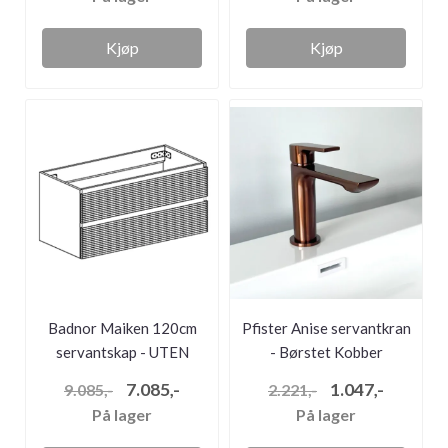
Kjøp
Kjøp
Badnor Maiken 120cm
Pfister Anise servantkran
servantskap - UTEN
- Børstet Kobber
servant
7.085,-
1.047,-
9.085,-
2.221,-
På lager
På lager