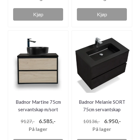
Kjøp
Kjøp
Badnor Martine 75cm
Badnor Melanie SORT
servantskap m/sort
75cm servantskap
benkeplate/...
m/SORT servan...
6.585,-
6.950,-
9127,-
10136,-
På lager
På lager