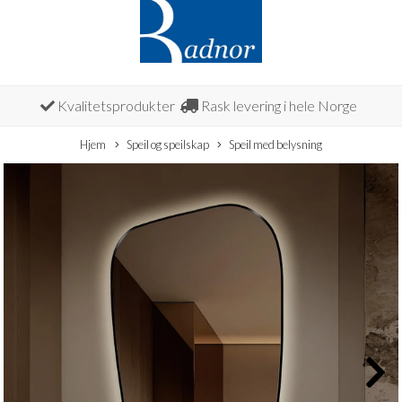
Kvalitetsprodukter
Rask levering i hele Norge
Hjem
Speil og speilskap
Speil med belysning