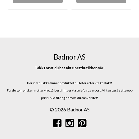
Badnor AS
Takk for at du besøkte nettbutikken vår!
Dersom du ikke finner produktet du leter etter - ta kontakt!
For de som ønsker, mottar vi også bestillinger via telefon og e-post.
Vi kan også sette opp
pristilbud til deg dersom du ønsker det!
© 2026 Badnor AS