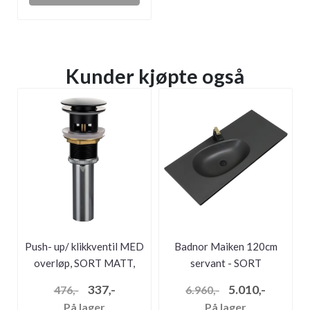
Kunder kjøpte også
Push- up/ klikkventil MED
Badnor Maiken 120cm
overløp, SORT MATT,
servant - SORT
RUND...
337,-
5.010,-
476,-
6.960,-
På lager
På lager