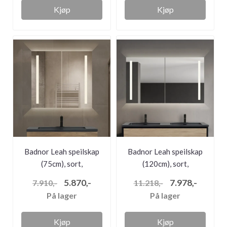
Kjøp
Kjøp
Badnor Leah speilskap
Badnor Leah speilskap
(75cm), sort,
(120cm), sort,
m/stikkontakt ...
m/stikkontakt...
5.870,-
7.978,-
7.910,-
11.218,-
På lager
På lager
Kjøp
Kjøp