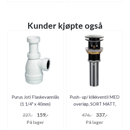
Kunder kjøpte også
Purus Joti Flaskevannlås
Push- up/ klikkventil MED
(1 1/4" x 40mm)
overløp, SORT MATT,
RUND...
159,-
337,-
227,-
476,-
På lager
På lager