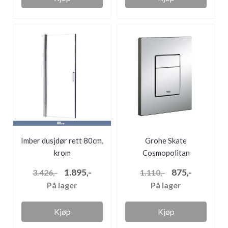
Imber dusjdør rett 80cm,
Grohe Skate
krom
Cosmopolitan
betjeningsplate, krom
1.895,-
875,-
3.426,-
1.110,-
På lager
På lager
Kjøp
Kjøp