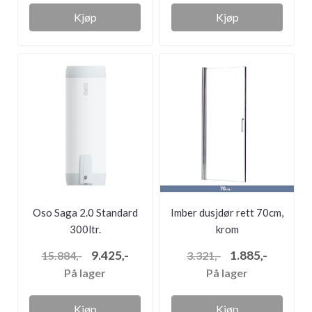
Kjøp
Kjøp
Oso Saga 2.0 Standard
Imber dusjdør rett 70cm,
300ltr.
krom
varmtvannsbereder (2...
9.425,-
1.885,-
15.884,-
3.321,-
På lager
På lager
Kjøp
Kjøp