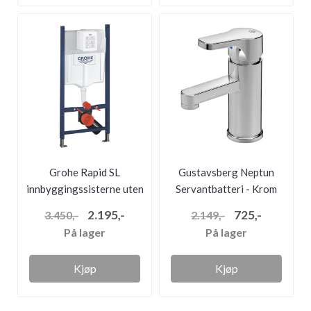
Grohe Rapid SL
Gustavsberg Neptun
innbyggingssisterne uten
Servantbatteri - Krom
betjenings...
2.195,-
725,-
3.450,-
2.149,-
På lager
På lager
Kjøp
Kjøp