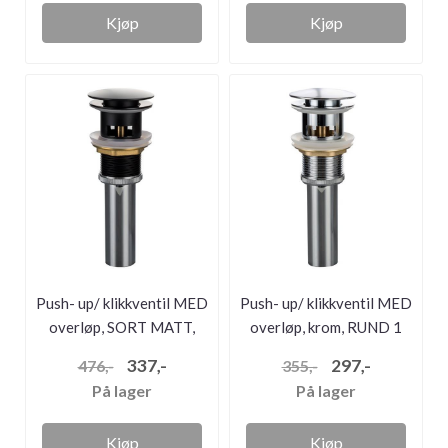
Kjøp
Kjøp
Push- up/ klikkventil MED
Push- up/ klikkventil MED
overløp, SORT MATT,
overløp, krom, RUND 1
RUND...
1/...
337,-
297,-
476,-
355,-
På lager
På lager
Kjøp
Kjøp