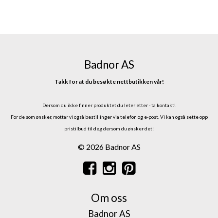
Badnor AS
Takk for at du besøkte nettbutikken vår!
Dersom du ikke finner produktet du leter etter - ta kontakt!
For de som ønsker, mottar vi også bestillinger via telefon og e-post.
Vi kan også sette opp
pristilbud til deg dersom du ønsker det!
© 2026 Badnor AS
Om oss
Badnor AS