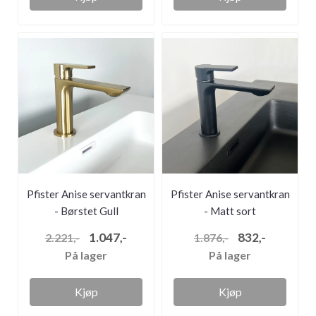
Pfister Anise servantkran
Pfister Anise servantkran
- Børstet Gull
- Matt sort
1.047,-
832,-
2.221,-
1.876,-
På lager
På lager
Kjøp
Kjøp