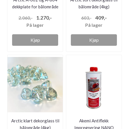
dekkplate for bålområde
bålområde (4kg)
(rus...
1.270,-
409,-
2.060,-
603,-
På lager
På lager
Kjøp
Kjøp
Arctic klart dekorglass til
Akemi Antiflekk
bålområde (4kg)
Impregnering NANO