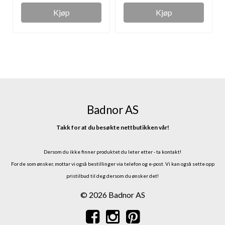
Kjøp
Kjøp
Badnor AS
Takk for at du besøkte nettbutikken vår!
Dersom du ikke finner produktet du leter etter - ta kontakt!
For de som ønsker, mottar vi også bestillinger via telefon og e-post.
Vi kan også sette opp
pristilbud til deg dersom du ønsker det!
© 2026 Badnor AS