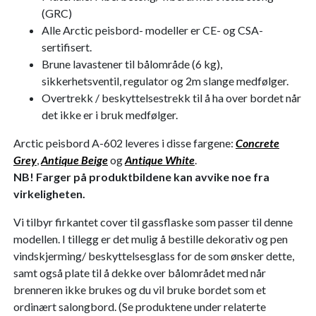
(GRC)
Alle Arctic peisbord- modeller er CE- og CSA-
sertifisert.
Brune lavastener til bålområde (6 kg),
sikkerhetsventil, regulator og 2m slange medfølger.
Overtrekk / beskyttelsestrekk til å ha over bordet når
det ikke er i bruk medfølger.
Arctic peisbord A-602 leveres i disse fargene:
Concrete
Grey
,
Antique Beige
og
Antique White
.
NB!
Farger på produktbildene kan avvike noe fra
virkeligheten.
Vi tilbyr firkantet cover til gassflaske som passer til denne
modellen. I tillegg er det mulig å bestille dekorativ og pen
vindskjerming/ beskyttelsesglass for de som ønsker dette,
samt også plate til å dekke over bålområdet med når
brenneren ikke brukes og du vil bruke bordet som et
ordinært salongbord. (Se produktene under relaterte