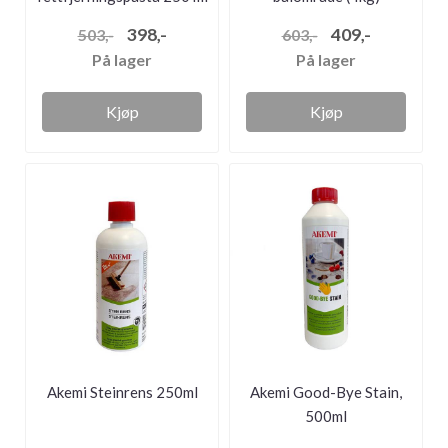
398,-
409,-
503,-
603,-
På lager
På lager
Kjøp
Kjøp
Akemi Steinrens 250ml
Akemi Good-Bye Stain,
500ml