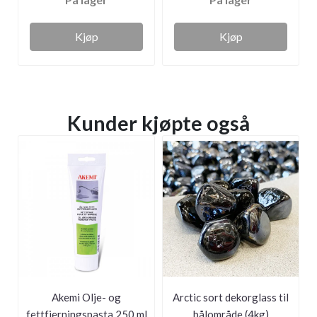
Kjøp
Kjøp
Kunder kjøpte også
Akemi Olje- og
Arctic sort dekorglass til
fettfjerningspasta 250 ml
bålområde (4kg)