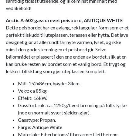
samtidig tidløst utseende, og ikke minst minimalt med
vedlikehold!
Arctic A-602 gassdrevet peisbord, ANTIQUE WHITE
Dette peisbordet har en avlang, rektangulær form som er et
perfekt tilskudd til uteplassen, terassen eller hytta. Det lave
designet gjør at alle rundt får nyte varmen, lyset, og ikke
minst den gode stemningen et peisbord gir. Selve
bålområdet er plassert i den ene enden av bordet, slik at en
kan bruke resten av bordet som et vanlig bord. Et trygt og
lekkert blikkfang som gjør uteplassen komplett.
Mål: 152x86cm, høyde: 34cm.
Vekt: ca 85kg
Effekt: 16kW.
Gassforbruk: ca. 1250g/t ved brenning på full styrke
(noe en normalt svært sjelden gjør).
Gasstype: Propan.
Farge: Antique White
Materiale: Fiberbetong/ fiberarmert lettbetong