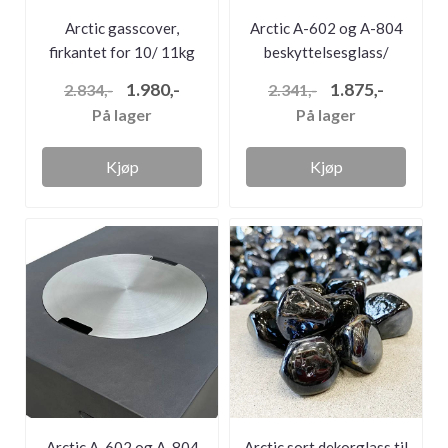
Arctic gasscover,
Arctic A-602 og A-804
firkantet for 10/ 11kg
beskyttelsesglass/
flaske, A...
vindskjer...
1.980,-
1.875,-
2.834,-
2.341,-
På lager
På lager
Kjøp
Kjøp
Arctic A-602 og A-804
Arctic sort dekorglass til