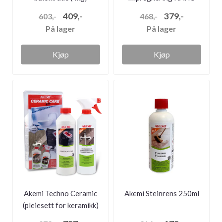
250ml
409,-
379,-
603,-
468,-
På lager
På lager
Kjøp
Kjøp
Akemi Techno Ceramic
Akemi Steinrens 250ml
(pleiesett for keramikk)