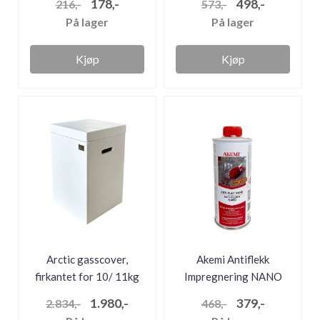
178,-
498,-
216,-
573,-
På lager
På lager
Kjøp
Kjøp
Arctic gasscover,
Akemi Antiflekk
firkantet for 10/ 11kg
Impregnering NANO
flaske, A...
250ml
1.980,-
379,-
2.834,-
468,-