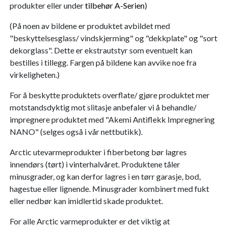
produkter eller under
tilbehør A-Serien
)
(På noen av bildene er produktet avbildet med
"beskyttelsesglass/ vindskjerming" og "dekkplate" og "sort
dekorglass". Dette er ekstrautstyr som eventuelt kan
bestilles i tillegg. Fargen på bildene kan avvike noe fra
virkeligheten.)
For å beskytte produktets overflate/ gjøre produktet mer
motstandsdyktig mot slitasje anbefaler vi å behandle/
impregnere produktet med "Akemi Antiflekk Impregnering
NANO" (selges også i vår nettbutikk).
Arctic utevarmeprodukter i fiberbetong bør lagres
innendørs (tørt) i vinterhalvåret. Produktene tåler
minusgrader, og kan derfor lagres i en tørr garasje, bod,
hagestue eller lignende. Minusgrader kombinert med fukt
eller nedbør kan imidlertid skade produktet.
For alle Arctic varmeprodukter er det viktig at