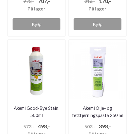
787,-
178,-
972,-
216,-
På lager
På lager
Kjøp
Kjøp
Akemi Good-Bye Stain,
Akemi Olje- og
500ml
fettfjerningspasta 250 ml
498,-
398,-
573,-
503,-
På lager
På lager