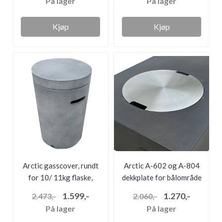
På lager
På lager
Kjøp
Kjøp
Arctic gasscover, rundt
Arctic A-602 og A-804
for 10/ 11kg flaske,
dekkplate for bålområde
GRANI...
(rus...
1.599,-
1.270,-
2.473,-
2.060,-
På lager
På lager